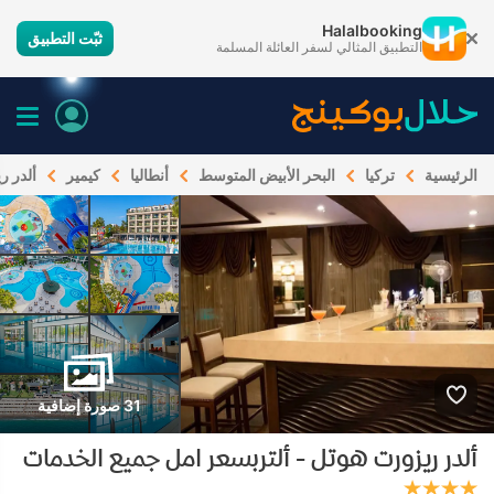
Halalbooking
ثبّت التطبيق
التطبيق المثالي لسفر العائلة المسلمة
الرئيسية
تركيا
البحر الأبيض المتوسط
أنطاليا
كيمير
ألدر ر
31 صورة إضافية
ألدر ريزورت هوتل - ألتربسعر امل جميع الخدمات