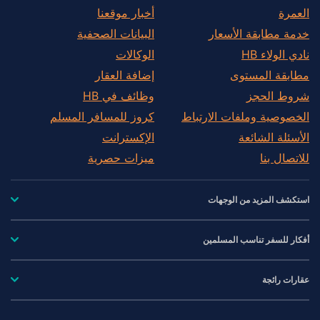
العمرة
أخبار موقعنا
خدمة مطابقة الأسعار
البيانات الصحفية
نادي الولاء HB
الوكالات
مطابقة المستوى
إضافة العقار
شروط الحجز
وظائف في HB
الخصوصية وملفات الارتباط
كروز للمسافر المسلم
الأسئلة الشائعة
الإكسترانت
للاتصال بنا
ميزات حصرية
استكشف المزيد من الوجهات
أفكار للسفر تناسب المسلمين
عقارات رائجة