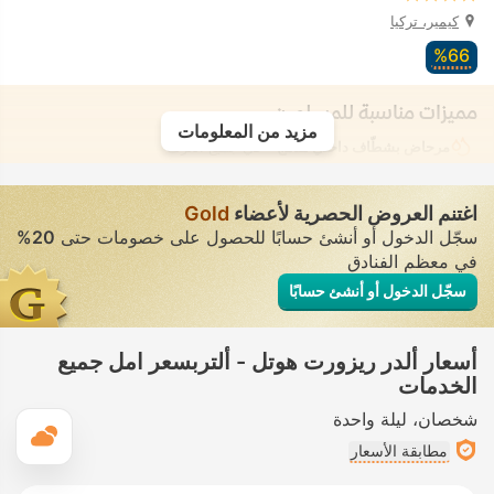
كيمير، تركيا
66‏%
مميزات مناسبة للمسلمين
مزيد من المعلومات
مرحاض بشطّاف داخلي مدمج
• في جميع الغرف
اغتنم العروض الحصرية لأعضاء
Gold
سجّل الدخول أو أنشئ حسابًا للحصول على خصومات حتى
20%
في معظم الفنادق
سجّل الدخول أو أنشئ حسابًا
أسعار ألدر ريزورت هوتل - ألتربسعر امل جميع
الخدمات
شخصان
ليلة واحدة
ال
مطابقة الأسعار