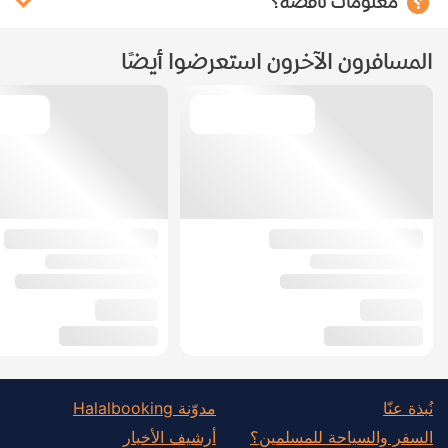
معلومات ناقصة؟
المسافرون الآخرون استعرضوا أيضًا
نُبذة عنّا
مدوّنة Halalbooking
السفر والسياحة للمسلمين؟
أرشيف الأخبار