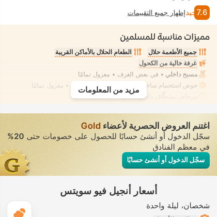
7.6
جيد
إظهار جميع التقييمات
مميزات مناسبة للمسلمين
جميع الأطعمة حلال
الطعام الحلال بالأماكن القريبة
غرفة خالية من الكحول
مسبح داخلي
• في بعض الغرف • معزول تمامًا
حوض استحمام ساخن/جاكوزي
• في بعض الغرف • معزول تمامًا
مزيد من المعلومات
مرحاض بشطّاف داخلي مدمج
• في جميع الغرف
اغتنم العروض الحصرية لأعضاء
Gold
سجّل الدخول أو أنشئ حسابًا للحصول على خصومات حتى
20%
في معظم الفنادق
سجّل الدخول أو أنشئ حسابًا
أسعار أنجيل فيو سويتس
شخصان
ليلة واحدة
ال