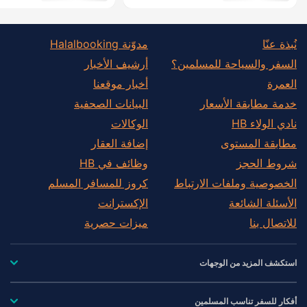
نُبذة عنّا
مدوّنة Halalbooking
السفر والسياحة للمسلمين؟
أرشيف الأخبار
العمرة
أخبار موقعنا
خدمة مطابقة الأسعار
البيانات الصحفية
نادي الولاء HB
الوكالات
مطابقة المستوى
إضافة العقار
شروط الحجز
وظائف في HB
الخصوصية وملفات الارتباط
كروز للمسافر المسلم
الأسئلة الشائعة
الإكسترانت
للاتصال بنا
ميزات حصرية
استكشف المزيد من الوجهات
أفكار للسفر تناسب المسلمين