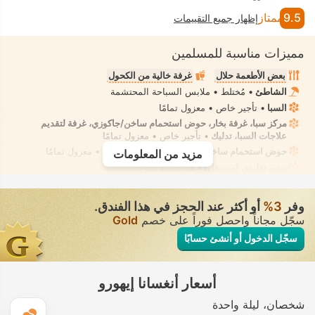
9.5
ممتاز
إظهار جميع التقييمات
مميزات مناسبة للمسلمين
بعض الأطعمة حلال
غرفة خالية من الكحول
الشاطئ
• مُختلط • ملابس السباحة المحتشمة
السبا
• تأجير خاص • معزول تمامًا
مركز سبا، غرفة بخار، حوض استحمام ساخن/جاكوزي، غرفة لتقديم
علاجات السبا، تدليك
• تأجير خاص • معزول تمامًا
حوض استحمام ساخن/جاكوزي
• في بعض الغرف • معزول تمامًا
مزيد من المعلومات
بيديه تقليدي (مستقل)
• في جميع الغرف
وفر
3‏%
أو أكثر عند الحجز في هذا الفندق.
سجّل مجاناً واحصل فوراً على خصم
Gold
سجّل الدخول أو أنشئ حسابًا
أسعار أنغسانا إيهورو
شخصان
ليلة واحدة