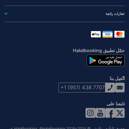
عقارات رائجة
حمّل تطبيق Halalbooking
اتّصِل بنا
+1 (951) 438 7707
تابعنا على
حقوق التأليف والنشر © 2014–2026 Halalbooking. ®Halalbooking هو