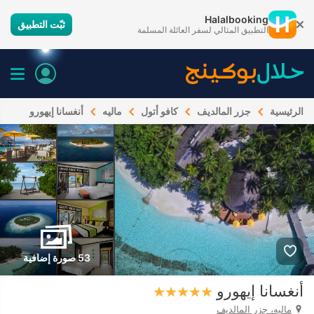
Halalbooking
ثبّت التطبيق
التطبيق المثالي لسفر العائلة المسلمة
الرئيسية
جزر المالديف
كافو أتول
ماليه
أنغسانا إيهورو
53 صورة إضافية
أنغسانا إيهورو
ماليه، جزر المالديف