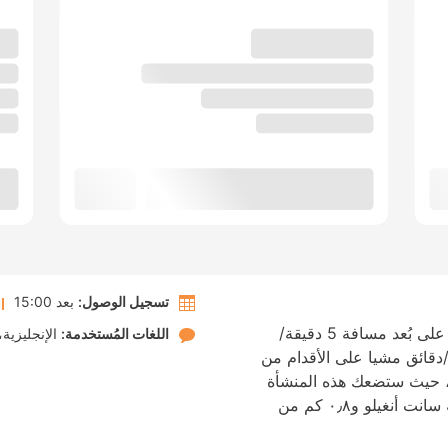
تسجيل الوصول:
بعد 15:00
الإقامة في أوتل إيزا تضعك في مركز روما، على بُعد مسافة 5 دقيقة/
اللغات المُستخدمة:
الإنجليزية
 فيا كولا دي رينزو و7 دقيقة/دقائق مشيا على الأقدام من
ق، حيث ستضعك هذه المنشأة
المناسبة للعائلات على بُعد ٠٫٥ كم من قلعة سانت أنغيلو و٠٫٨ كم من