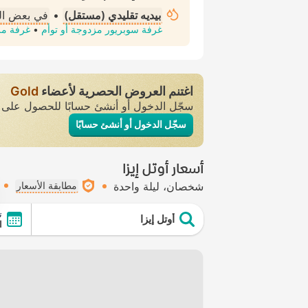
بيديه تقليدي (مستقل)
•
في بعض ا
غرفة سوبريور مزدوجة أو توأم
•
غرفة مز
اغتنم العروض الحصرية لأعضاء
Gold
سجّل الدخول أو أنشئ حسابًا للحصول عل
سجّل الدخول أو أنشئ حسابًا
أسعار أوتل إيزا
شخصان
ليلة واحدة
مطابقة الأسعار
ت
أوتل إيزا
ال