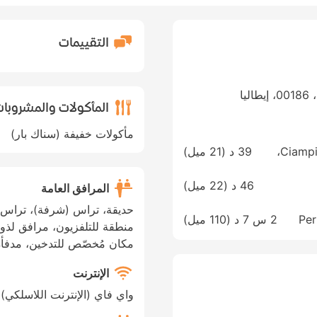
التقييمات
المأكولات والمشروبا
مأكولات خفيفة (سناك بار)
Ciampino–G. B. Pastine International Airport،
39 د (
21 ميل
)
46 د (
22 ميل
)
المرافق العامة
حديقة، تراس (شرفة)، تراس (
Per
2 س 7 د (
110 ميل
)
منطقة للتلفزيون، مرافق لذوي
مكان مُخصّص للتدخين، مدفأة
الإنترنت
واي فاي (الإنترنت اللاسلكي)