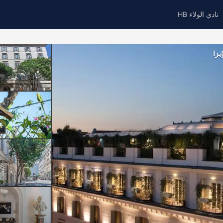
نادي الولاء HB
يزا