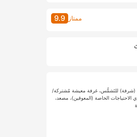
9.9
ممتاز
ت
شرفة) للتَشمُّس، غرفة معيشة مُشتركة/
 الاحتياجات الخاصة (المعوقين)، مصعد،