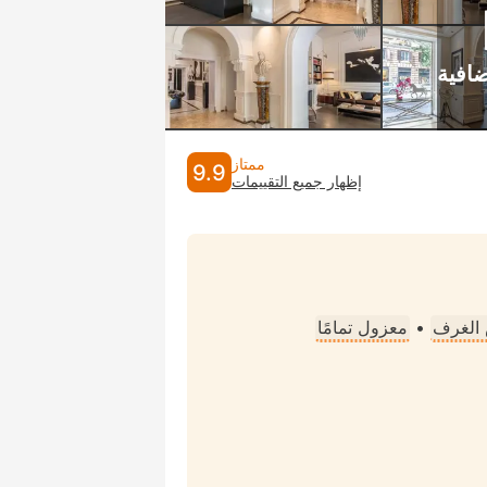
ممتاز
9.9
إظهار جميع التقييمات
الغرف
•
معزول تمامًا