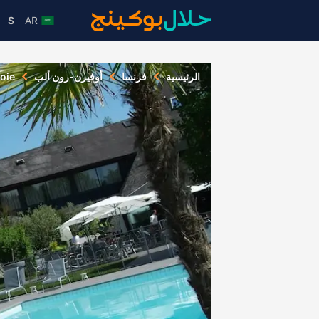
$
AR
الرئيسية
فرنسا
أوفيرن-رون ألب
oie