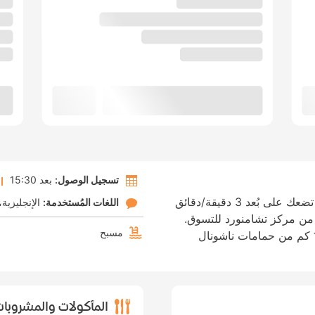
تسجيل الوصول:
بعد 15:30
إن الإقامة في أوتل لو سرفولون في فولان تضعك على بُعد 3 دقيقة/دقائق
اللغات المُستخدمة:
الإنجليزية
جيه و5 دقيقة/دقائق من مركز تشامنورد للتسوق.
مسبح
استمتع بالإقامة في هذا الفندق على بُعد ٦٫٣ كم من حمامات ناشونال
المأكولات والمشروبا