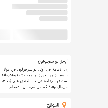
أوتل لو سرفولون
بالسيارة من بحيرة بور
ثيرمال و٨٫٥ كم من ثيرميس تشيفالي.
الموقع