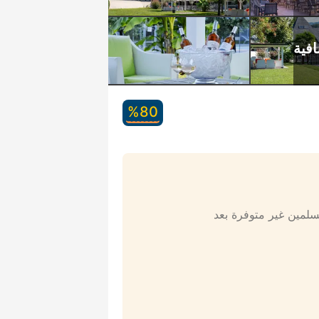
80‏%
مسلمين غير متوفرة بعد