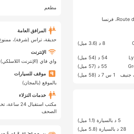
مطعم
R، فرنسا
المرافق العامة
حديقة، تراس (شرفة)، ممنوع 
8 د (
3.6 ميل
)
الإنترنت
Ly
54 د (
54 ميل
)
واي فاي (الإنترنت اللاسلكي)
Gr
55 د (
57 ميل
)
موقف للسيارات
Geneva Cointrin International Airpor، جنيف
1 س 7 د (
58 ميل
)
بالموقع (بالمجان)
خدمات النزلاء
مكتب استقبال 4
الصحف
5 د بالسيارة (1.1 ميل)
28 د بالسيارة (5.8 ميل)