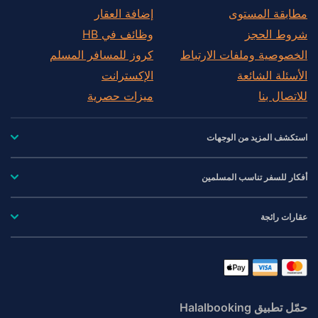
مطابقة المستوى
إضافة العقار
شروط الحجز
وظائف في HB
الخصوصية وملفات الارتباط
كروز للمسافر المسلم
الأسئلة الشائعة
الإكسترانت
للاتصال بنا
ميزات حصرية
استكشف المزيد من الوجهات
أفكار للسفر تناسب المسلمين
عقارات رائجة
حمّل تطبيق Halalbooking