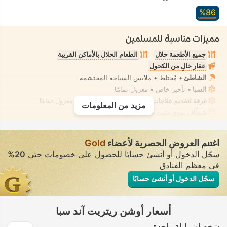
86‏%
مميزات مناسبة للمسلمين
جميع الأطعمة حلال
الطعام الحلال بالأماكن القريبة
عقار خالٍ من الكحول
الشاطئ
• مُختلط • ملابس السباحة المحتشمة
السبا
• تأجير خاص • معزول تمامًا
غرفة لتقديم علاجات السبا، تدليك
• تأجير خاص • معزول تمامًا
مزيد من المعلومات
شطّاف يدوي مثبت
• في جميع الغرف
اغتنم العروض الحصرية لأعضاء
Gold
سجّل الدخول أو أنشئ حسابًا للحصول على خصومات حتى
20%
في معظم الفنادق
سجّل الدخول أو أنشئ حسابًا
أسعار أوشن ريتريت آند سبا
شخصان
ليلة واحدة