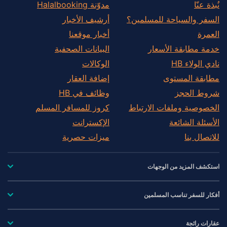
نُبذة عنّا
مدوّنة Halalbooking
السفر والسياحة للمسلمين؟
أرشيف الأخبار
العمرة
أخبار موقعنا
خدمة مطابقة الأسعار
البيانات الصحفية
نادي الولاء HB
الوكالات
مطابقة المستوى
إضافة العقار
شروط الحجز
وظائف في HB
الخصوصية وملفات الارتباط
كروز للمسافر المسلم
الأسئلة الشائعة
الإكسترانت
للاتصال بنا
ميزات حصرية
استكشف المزيد من الوجهات
أفكار للسفر تناسب المسلمين
عقارات رائجة