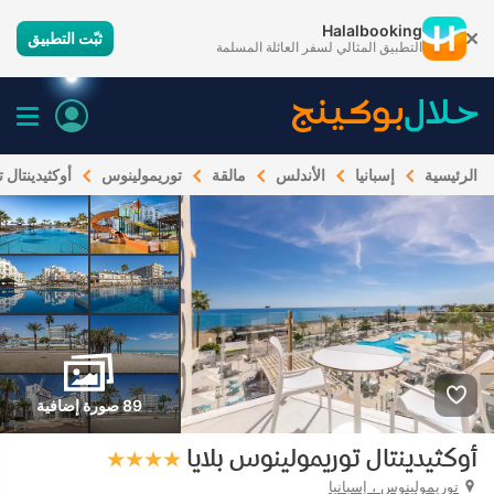
Halalbooking
ثبّت التطبيق
التطبيق المثالي لسفر العائلة المسلمة
الرئيسية
إسبانيا
الأندلس
مالقة
توريمولينوس
أوكثيدينتال 
89 صورة إضافية
أوكثيدينتال توريمولينوس بلايا
توريمولينوس ، إسبانيا