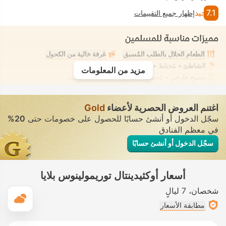
7.1
جيد
إظهار جميع التقييمات
مميزات مناسبة للمسلمين
الطعام الحلال بالطلب المُسبق
غرفة خالية من الكحول
الشاطئ
• مُختلط • ملابس السباحة المحتشمة
مزيد من المعلومات
مسبح خارجي
• مُختلط • ملابس السباحة المحتشمة
اغتنم العروض الحصرية لأعضاء
Gold
سجّل الدخول أو أنشئ حسابًا للحصول على خصومات حتى
20%
في معظم الفنادق
سجّل الدخول أو أنشئ حسابًا
أسعار أوكثيدينتال توريمولينوس بلايا
شخصان
7 ليالٍ
ال
مطابقة الأسعار