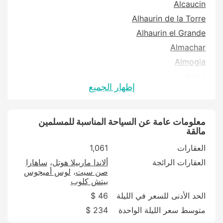
Alcaucin
Alhaurin de la Torre
Alhaurin el Grande
Almachar
Almogia
Alora
إظهار الجميع
Antequera
Archidona
Ardales
معلومات عامة عن السياحة المناسبة للمسلمين
مالقة
Arenas
العقارات
1,061
Arriate
العقارات الرائجة
ألاندا ماربيلا هوتل
ساهارا
Benadalid
صن سيت
لوس أميجوس
Benahavis
بيتش كلوب
Benalmádena
الحد الأدنى للسعر في الليلة
46 $
Benarraba
متوسط سعر الليلة الواحدة
234 $
Campillos