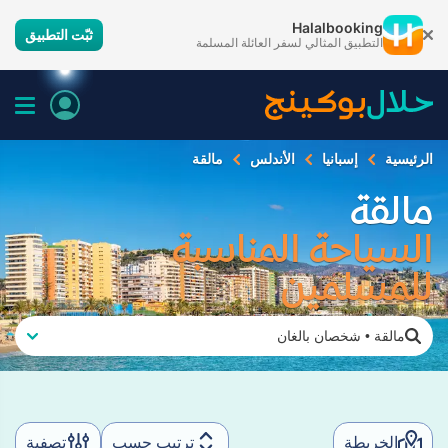
Halalbooking
ثبّت التطبيق
التطبيق المثالي لسفر العائلة المسلمة
الرئيسية
إسبانيا
الأندلس
مالقة
مالقة
السياحة المناسبة
للمسلمين
مالقة
•
شخصان بالغان
الخريطة
ترتيب حسب
تصفية