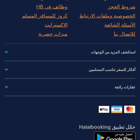
Fuente de Piedra
شروط الحجز
وظائف في HB
Gaucin
الخصوصية وملفات الارتباط
كروز للمسافر المسلم
Guaro
الأسئلة الشائعة
الإكسترانت
Istan
للاتصال بنا
ميزات حصرية
Iznate
Jubrique
استكشف المزيد من الوجهات
Manilva
Mijas
أفكار للسفر تناسب المسلمين
Monda
Montecorto
عقارات رائجة
Montejaque
Nerja
Ojen
Periana
حمّل تطبيق Halalbooking
Pizarra
Rincon de la Victoria