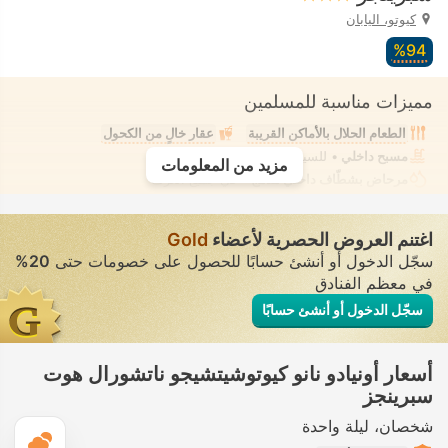
كيوتو، اليابان
94‏%
مميزات مناسبة للمسلمين
الطعام الحلال بالأماكن القريبة
عقار خالٍ من الكحول
مسبح داخلي
• للسيدات • معزول تمامًا
مزيد من المعلومات
مرحاض بشطّاف داخلي مدمج
• في جميع الغرف
اغتنم العروض الحصرية لأعضاء
Gold
سجّل الدخول أو أنشئ حسابًا للحصول على خصومات حتى
20%
في معظم الفنادق
سجّل الدخول أو أنشئ حسابًا
أسعار أونيادو نانو كيوتوشيتشيجو ناتشورال هوت
سبرينجز
شخصان
ليلة واحدة
ال