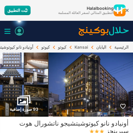
Halalbooking
ثبّت التطبيق
التطبيق المثالي لسفر العائلة المسلمة
الرئيسية
اليابان
Kansai
كيوتو
كيوتو
أونيادو نانو كيوتوش
93 صورة إضافية
أونيادو نانو كيوتوشيتشيجو ناتشورال هوت
سبرينجز