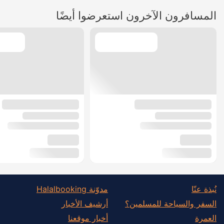
المسافرون الآخرون استعرضوا أيضًا
نُبذة عنّا
مدوّنة Halalbooking
السفر والسياحة للمسلمين؟
أرشيف الأخبار
العمرة
أخبار موقعنا