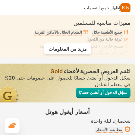
6.5
إظهار جميع التقييمات
مميزات مناسبة للمسلمين
جميع الأطعمة حلال
الطعام الحلال بالأماكن القريبة
غرفة خالية من الكحول
مسبح خارجي
• مُختلط • ملابس السباحة المحتشمة
مزيد من المعلومات
مرحاض بشطّاف داخلي مدمج
• في جميع الغرف
اغتنم العروض الحصرية لأعضاء
Gold
سجّل الدخول أو أنشئ حسابًا للحصول على خصومات حتى
20%
في معظم الفنادق
سجّل الدخول أو أنشئ حسابًا
أسعار أيغول هوتل
شخصان
ليلة واحدة
ال
مطابقة الأسعار