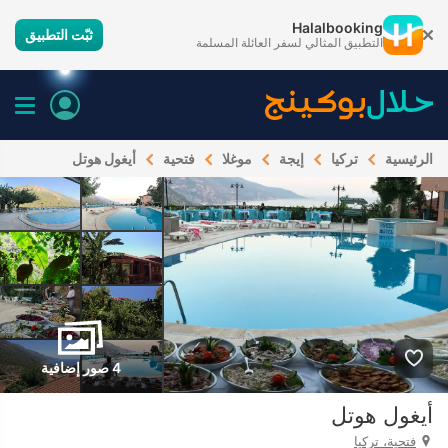
Halalbooking
ثبّت التطبيق
التطبيق المثالي لسفر العائلة المسلمة
الرئيسية
تركيا
إيجة
موغلا
فتحية
أيغول هوتل
4 صور إضافية
أيغول هوتل
فتحية، تركيا