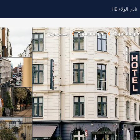
نادي الولاء HB
Copenhage
Copenhagen
إبسينز هوتل