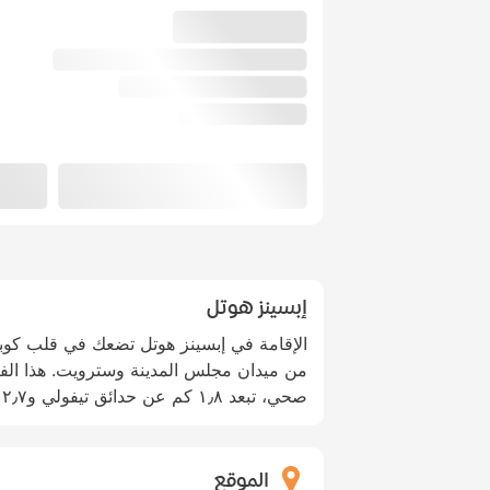
إبسينز هوتل
من ميدان مجلس المدينة وسترويت. هذا الفن
صحي، تبعد ١٫٨ كم عن حدائق تيفولي و٢٫٧ كم عن نيهان.
الموقع