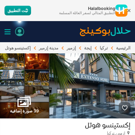
Halalbooking
ثبّت التطبيق
التطبيق المثالي لسفر العائلة المسلمة
الرئيسية
تركيا
إيجة
إزمير
مدينة إزمير
إكستينسو هوتل
39 صورة إضافية
إكستينسو هوتل
إزمير، تركيا