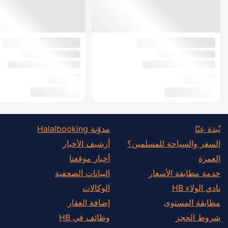
نُبذة عنّا
مدوّنة Halalbooking
السفر والسياحة للمسلمين؟
أرشيف الأخبار
العمرة
أخبار موقعنا
خدمة مطابقة الأسعار
البيانات الصحفية
نادي الولاء HB
الوكالات
مطابقة المستوى
إضافة العقار
شروط الحجز
وظائف في HB