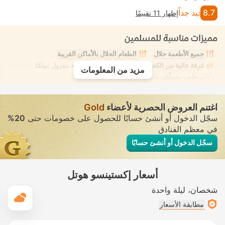
8.7
جيد جداً
إظهار 11 تقييمًا
مميزات مناسبة للمسلمين
جميع الأطعمة حلال
الطعام الحلال بالأماكن القريبة
غرفة خالية من الكحول
تدليك
• تأجير خاص • معزول تمامًا
مزيد من المعلومات
مرحاض بشطّاف داخلي مدمج
• في جميع الغرف
اغتنم العروض الحصرية لأعضاء
Gold
سجّل الدخول أو أنشئ حسابًا للحصول على خصومات حتى
20%
في معظم الفنادق
سجّل الدخول أو أنشئ حسابًا
أسعار إكستينسو هوتل
شخصان
ليلة واحدة
ال
مطابقة الأسعار