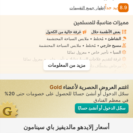
8.9
جيد جداً
إظهار جميع التقييمات
مميزات مناسبة للمسلمين
بعض الأطعمة حلال
غرفة خالية من الكحول
الشاطئ
• مُختلط • ملابس السباحة المحتشمة
مسبح خارجي
• مُختلط • ملابس السباحة المحتشمة
السبا
• تأجير خاص • معزول تمامًا
غرفة لتقديم علاجات السبا، تدليك
• تأجير خاص • معزول تمامًا
مزيد من المعلومات
مرحاض بشطّاف داخلي مدمج
• في جميع الغرف
شطّاف يدوي مثبت
• في جميع الغرف
اغتنم العروض الحصرية لأعضاء
Gold
سجّل الدخول أو أنشئ حسابًا للحصول على خصومات حتى
20%
في معظم الفنادق
سجّل الدخول أو أنشئ حسابًا
أسعار إلايدهو مالديفيز باي سينامون