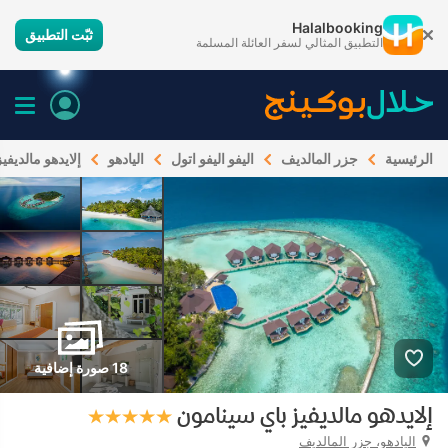
Halalbooking
ثبّت التطبيق
التطبيق المثالي لسفر العائلة المسلمة
الرئيسية
جزر المالديف
اليفو اليفو اتول
اليادهو
إلايدهو مالديفي
18 صورة إضافية
إلايدهو مالديفيز باي سينامون
اليادهو، جزر المالديف