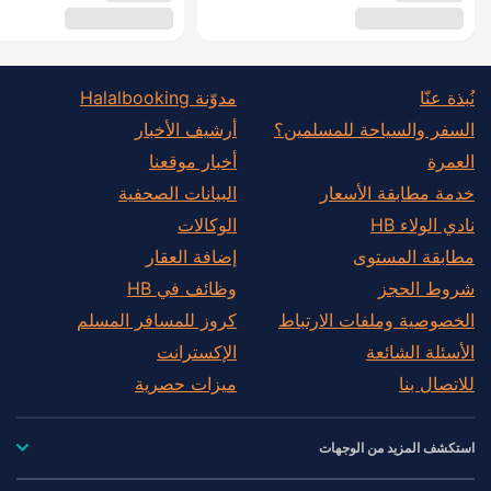
نُبذة عنّا
مدوّنة Halalbooking
السفر والسياحة للمسلمين؟
أرشيف الأخبار
العمرة
أخبار موقعنا
خدمة مطابقة الأسعار
البيانات الصحفية
نادي الولاء HB
الوكالات
مطابقة المستوى
إضافة العقار
شروط الحجز
وظائف في HB
الخصوصية وملفات الارتباط
كروز للمسافر المسلم
الأسئلة الشائعة
الإكسترانت
للاتصال بنا
ميزات حصرية
استكشف المزيد من الوجهات