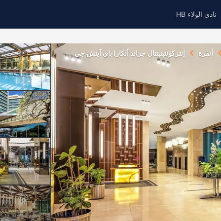
نادي الولاء HB
أنقرة
إنتركونتينينتال جراند أنكارا باي آيتش جي