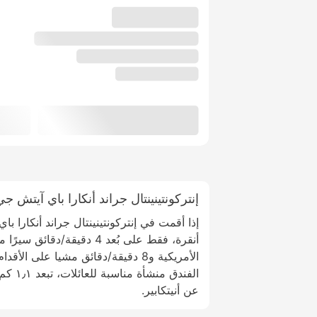
إنتركونتينينتال جراند أنكارا باي آيتش جي
إذا أقمت في إنتركونتينينتال جراند أنكارا
أنقرة، فقط على بُعد 4 دقيقة/د
الأمريكية و8 دقيقة/دقائق مشيا على ا
عن أنيتكابير.