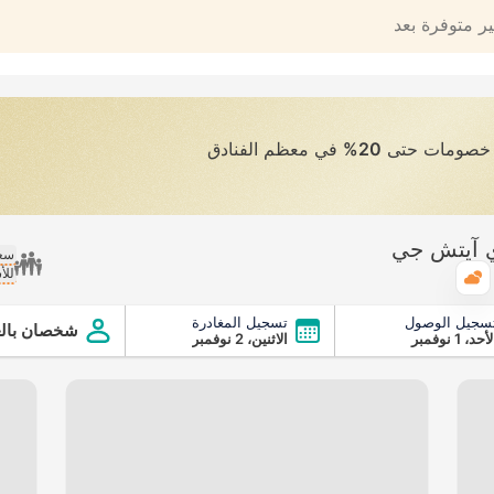
ير متوفرة بعد
ى خصومات حتى
20%
في معظم الفنادق
اي آيتش جي
سعر
للأ
الطقس
سجيل الوصول
تسجيل المغادرة
شخصان بالغ
أحد، 1 نوفمبر
الاثنين، 2 نوفمبر