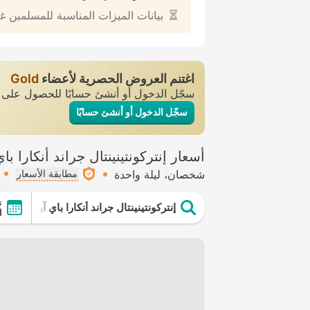
بيانات الميزات المناسبة للمسلمين غ
اغتنم العروض الحصرية لأعضاء
Gold
سجّل الدخول أو أنشئ حسابًا للحصول عل
سجّل الدخول أو أنشئ حسابًا
أسعار إنتركونتينينتال جراند أنكارا ب
شخصان
ليلة واحدة
مطابقة الأسعار
ت
إنتركونتينينتال جراند أنكارا باي آيتش جي
ال