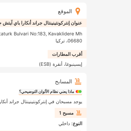
الموقع
عنوان إنتركونتينينتال جراند أنكارا باي آيتش 
06680، تركيا
أقرب المطارات
إيسينبوغا، أنقرة (ESB)
المسابح
ماذا يعني نظام الألوان التوضيحي؟
يوجد مسبحان في إنتركونتينينتال جراند أنكا
مسبح 1
النوع:
داخلي