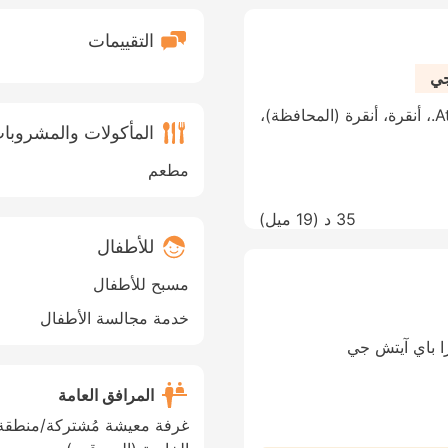
التقييمات
جي
Ataturk Bulvari No:183, Kavaklidere Mh.، أنقرة، أنقرة (المحافظة)،
المأكولات والمشروبا
مطعم
35 د (
19 ميل
)
للأطفال
مسبح للأطفال
خدمة مجالسة الأطفال
را باي آيتش جي
المرافق العامة
غرفة معيشة مُشتركة/منطقة ل