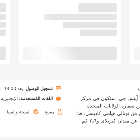
تسجيل الوصول:
بعد 14:00
 باي آيتش جي، ستكون في مركز
اللغات المُستخدمة:
الإنجليزية
قائق سيرًا من سفارة الولايات المتحدة
مسبح
الصحة والسبا
لأقدام من تونالي هيلمي كاديسي. هذا
الفندق منشأة مناسبة للعائلات، تبعد ١٫١ كم عن ميدان كيزيلاى و٢٫٦ كم