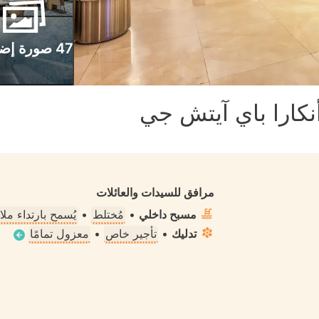
47 صورة إضافية
 أنكارا باي آيتش جي
مرافق للسيدات والعائلات
مسبح داخلي
•
مُختلط
•
يُسمح بارتداء م
تدليك
•
تأجير خاص
•
معزول تمامًا