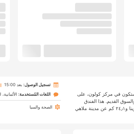
تسجيل الوصول:
بعد 15:00
ستكون في مركز كولون، على
اللغات المُستخدمة:
الألمانية
ا
ا والسوق القديم. هذا الفندق
الصحة والسبا
منشأة فاخرة، تبعد ٤٫٦ كم عن لانكسيس أرينا و٢٤٫١ كم عن مدينة ملاهي