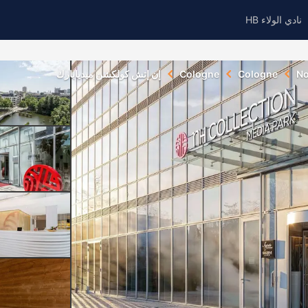
نادي الولاء HB
No
Cologne
Cologne
إن إتش كولكشن ميديابارك