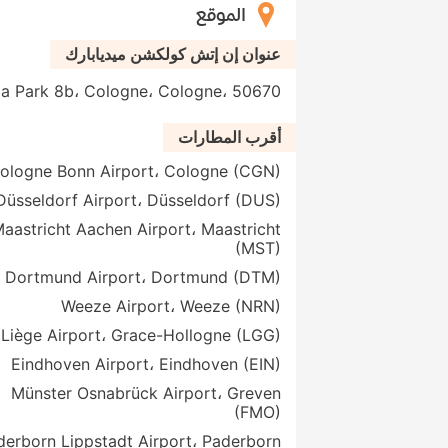
الموقع
عنوان إن إتش كولكشن ميديابارك
Im Media Park 8b، Cologne، Cologne، 50670،
أقرب المطارات
ologne Bonn Airport، Cologne (CGN)
Düsseldorf Airport، Düsseldorf (DUS)
aastricht Aachen Airport، Maastricht
(MST)
Dortmund Airport، Dortmund (DTM)
Weeze Airport، Weeze (NRN)
Liège Airport، Grace-Hollogne (LGG)
Eindhoven Airport، Eindhoven (EIN)
Münster Osnabrück Airport، Greven
(FMO)
derborn Lippstadt Airport، Paderborn