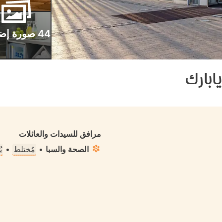
44 صورة إضافية
بارك
مرافق للسيدات والعائلات
الصحة والسبا
•
مُختلط
•
ي