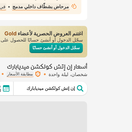
مرحاض بشطّاف داخلي مدمج
•
في 
اغتنم العروض الحصرية لأعضاء
Gold
سجّل الدخول أو أنشئ حسابًا للحصول عل
سجّل الدخول أو أنشئ حسابًا
أسعار إن إتش كولكشن ميديابارك
شخصان
ليلة واحدة
مطابقة الأسعار
ت
إن إتش كولكشن ميديابارك
ال