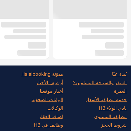
نُبذة عنّا
مدوّنة Halalbooking
السفر والسياحة للمسلمين؟
أرشيف الأخبار
العمرة
أخبار موقعنا
خدمة مطابقة الأسعار
البيانات الصحفية
نادي الولاء HB
الوكالات
مطابقة المستوى
إضافة العقار
شروط الحجز
وظائف في HB