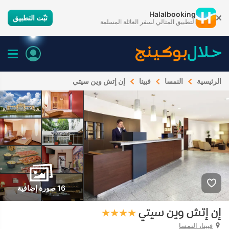
Halalbooking
ثبّت التطبيق
التطبيق المثالي لسفر العائلة المسلمة
الرئيسية
النمسا
فيينا
إن إتش وين سيتي
16 صورة إضافية
إن إتش وين سيتي
فيينا، النمسا