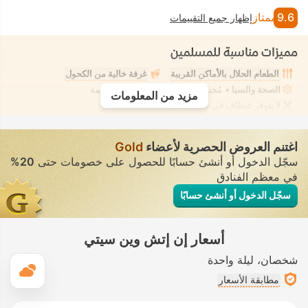
9.6
ممتاز
إظهار جميع التقييمات
مميزات مناسبة للمسلمين
الطعام الحلال بالأماكن القريبة
غرفة خالية من الكحول
الصحة والسبا
• مُختلط • ملابس السباحة المحتشمة
مزيد من المعلومات
لا يتوفر شطاف في حمام الغرفة
اغتنم العروض الحصرية لأعضاء
Gold
سجّل الدخول أو أنشئ حسابًا للحصول على خصومات حتى
20%
في معظم الفنادق
سجّل الدخول أو أنشئ حسابًا
أسعار إن إتش وين سيتي
شخصان
ليلة واحدة
ال
مطابقة الأسعار