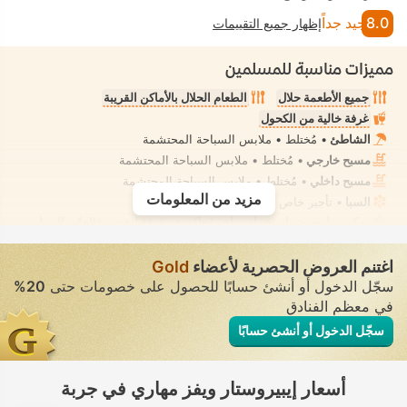
8.0
جيد جداً
إظهار جميع التقييمات
مميزات مناسبة للمسلمين
جميع الأطعمة حلال
الطعام الحلال بالأماكن القريبة
غرفة خالية من الكحول
الشاطئ
• مُختلط • ملابس السباحة المحتشمة
مسبح خارجي
• مُختلط • ملابس السباحة المحتشمة
مسبح داخلي
• مُختلط • ملابس السباحة المحتشمة
مزيد من المعلومات
السبا
• تأجير خاص • معزول تمامًا
مركز سبا، حوض استحمام ساخن/جاكوزي، غرفة لتقديم علاجات السبا،
تدليك
• تأجير خاص • معزول تمامًا
لا يتوفر شطاف في حمام الغرفة
اغتنم العروض الحصرية لأعضاء
Gold
سجّل الدخول أو أنشئ حسابًا للحصول على خصومات حتى
20%
في معظم الفنادق
سجّل الدخول أو أنشئ حسابًا
أسعار إيبيروستار ويفز مهاري في جربة