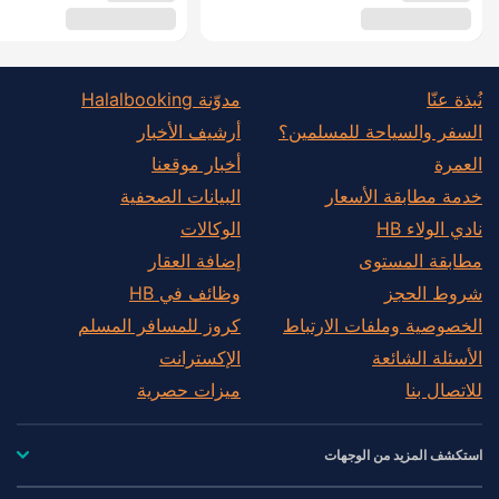
نُبذة عنّا
مدوّنة Halalbooking
السفر والسياحة للمسلمين؟
أرشيف الأخبار
العمرة
أخبار موقعنا
خدمة مطابقة الأسعار
البيانات الصحفية
نادي الولاء HB
الوكالات
مطابقة المستوى
إضافة العقار
شروط الحجز
وظائف في HB
الخصوصية وملفات الارتباط
كروز للمسافر المسلم
الأسئلة الشائعة
الإكسترانت
للاتصال بنا
ميزات حصرية
استكشف المزيد من الوجهات