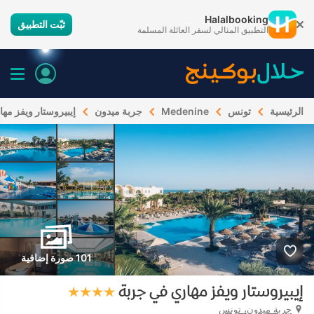
Halalbooking
ثبّت التطبيق
التطبيق المثالي لسفر العائلة المسلمة
الرئيسية
تونس
Medenine
جربة ميدون
إيبيروستار ويفز مه
101 صورة إضافية
إيبيروستار ويفز مهاري في جربة
جربة ميدون، تونس