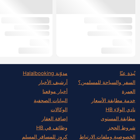
نُبذة عنّا
مدوّنة Halalbooking
السفر والسياحة للمسلمين؟
أرشيف الأخبار
العمرة
أخبار موقعنا
خدمة مطابقة الأسعار
البيانات الصحفية
نادي الولاء HB
الوكالات
مطابقة المستوى
إضافة العقار
شروط الحجز
وظائف في HB
الخصوصية وملفات الارتباط
كروز للمسافر المسلم