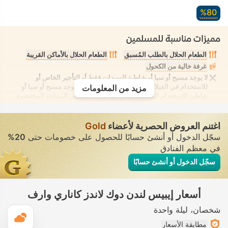
80‏%
مميزات مناسبة للمسلمين
الطعام الحلال بالطلب المُسبق
الطعام الحلال بالأماكن القريبة
غرفة خالية من الكحول
لا يوجد مسبح أو سبا أو شاطئ للسيدات فقط أو للتأجير الخاص أو
للاستخدام في الفيلا/الغرفة يوفر الانعزال التام. لا يوجد مسبح أو سبا أو
مزيد من المعلومات
شاطئ للاستخدام المُختلط يُسمح فيه بارتداء ملابس السباحة المحتشمة
اغتنم العروض الحصرية لأعضاء
Gold
سجّل الدخول أو أنشئ حسابًا للحصول على خصومات حتى
20%
في معظم الفنادق
سجّل الدخول أو أنشئ حسابًا
أسعار إيبيس لندن دوك لاندز كاناري وارف
شخصان
ليلة واحدة
ال
مطابقة الأسعار