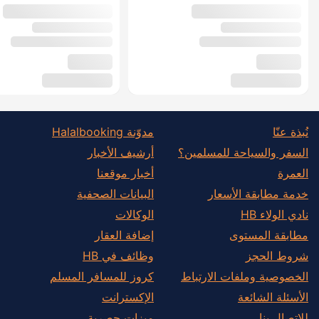
نُبذة عنّا
مدوّنة Halalbooking
السفر والسياحة للمسلمين؟
أرشيف الأخبار
العمرة
أخبار موقعنا
خدمة مطابقة الأسعار
البيانات الصحفية
نادي الولاء HB
الوكالات
مطابقة المستوى
إضافة العقار
شروط الحجز
وظائف في HB
الخصوصية وملفات الارتباط
كروز للمسافر المسلم
الأسئلة الشائعة
الإكسترانت
للاتصال بنا
ميزات حصرية