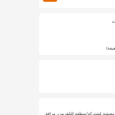
ت
فيفة)
معيشة مُشتركة/منطقة للتلفزيون، مرافق