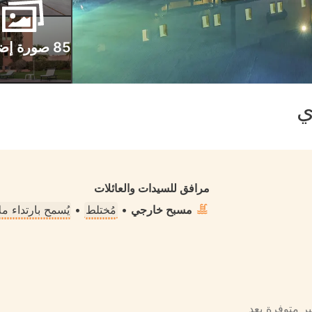
85 صورة إضافية
ي
مرافق للسيدات والعائلات
مسبح خارجي
•
مُختلط
•
يُسمح بارتداء 
ير متوفرة بعد