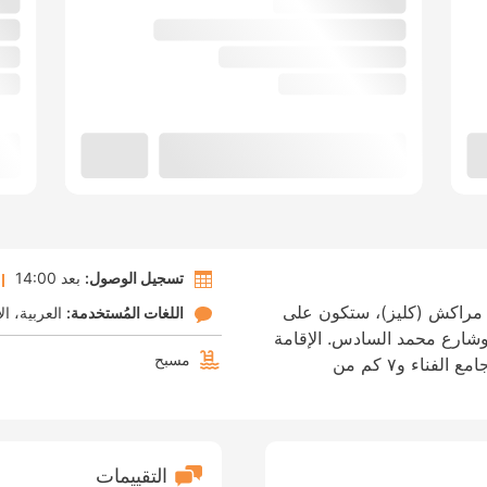
تسجيل الوصول:
بعد 14:00
 مراكش (كليز)، ستكون على
اللغات المُستخدمة:
العربية
ال
يل وشارع محمد السادس. الإقامة
مسبح
في هذا الفندق تضعك على بُعد ٨٫٦ كم من جامع الفناء و٧ كم من
التقييمات