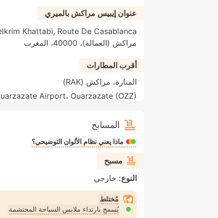
عنوان إيبيس مراكش بالميري
مراكش (العمالة)، 40000، المغرب
أقرب المطارات
المنارة، مراكش (RAK)
uarzazate Airport، Ouarzazate (OZZ)
المسابح
ماذا يعني نظام الألوان التوضيحي؟
مسبح
النوع:
خارجي
مُختلط
يُسمح بارتداء ملابس السباحة المحتشمة