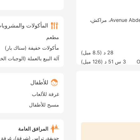
Avenue Abdelkrim Khattabi, Route De Casablanca، مراكش،
المأكولات والمشروبا
مطعم
مأكولات خفيفة (سناك بار)
28 د (
8.5 ميل
)
آلة البيع بالعملة (الوجبات الخ
O
3 س 51 د (
126 ميل
)
للأطفال
غرفة للألعاب
مسبح للأطفال
المرافق العامة
حديقة، تراس (شرفة)، غرفة 