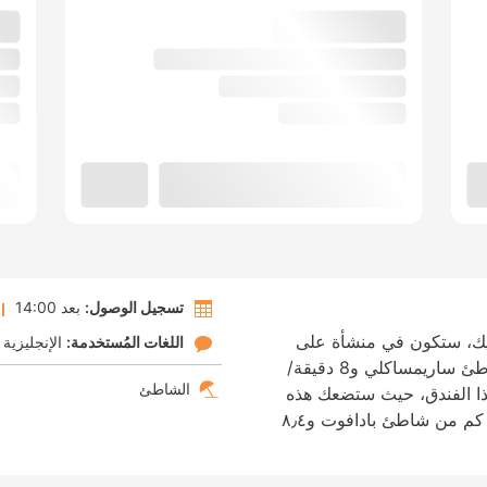
تسجيل الوصول:
بعد 14:00
اليك، ستكون في منشأة على
اللغات المُستخدمة:
الإنجليزية
البحر، تبعد 1 دقيقية/دقائق بالسيارة عن شاطئ ساريمساكلي و8 دقيقة/
الشاطئ
هذا الفندق، حيث ستضعك هذه
المنشأة الواقعة على الشاطئ على بُعد ٤٫٢ كم من شاطئ بادافوت و٨٫٤