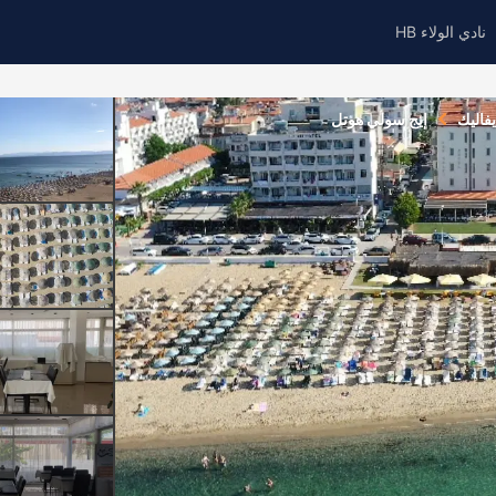
نادي الولاء HB
يفاليك
إيج سولي هوتل