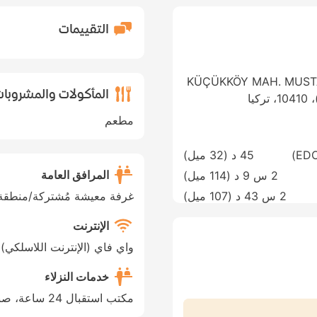
التقييمات
KÜÇÜKKÖY MAH. MUSTA
المأكولات والمشروبا
مطعم
45 د (
32 ميل
)
المرافق العامة
2 س 9 د (
114 ميل
)
2 س 43 د (
107 ميل
)
غرفة معيشة مُشتركة/منطقة 
الإنترنت
واي فاي (الإنترنت اللاسلكي)
خدمات النزلاء
مكتب استقبال 24 ساعة، صندوق أمانات (خزنة)