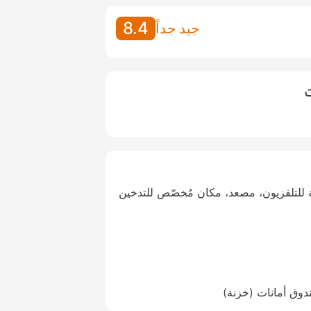
8.4
جيد جداً
ت
للتلفزيون، مصعد، مكان مُخصّص للتدخين