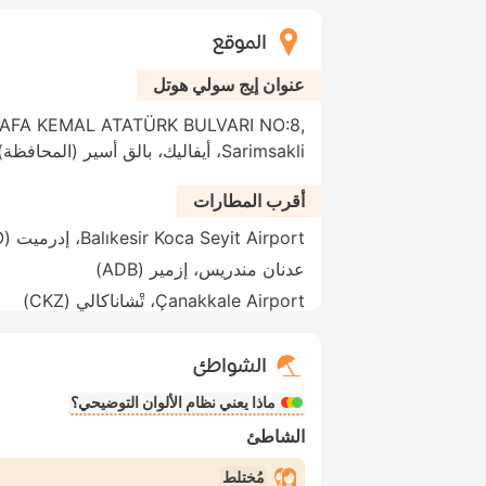
الموقع
عنوان إيج سولي هوتل
FA KEMAL ATATÜRK BULVARI NO:8,
Sarimsakli، أيفاليك، بالق أسير (المحافظة)، 10410، تركيا
أقرب المطارات
Balıkesir Koca Seyit Airport، إدرميت (EDO)
عدنان مندريس، إزمير (ADB)
Çanakkale Airport، تْشاناكالي (CKZ)
الشواطئ
ماذا يعني نظام الألوان التوضيحي؟
الشاطئ
مُختلط