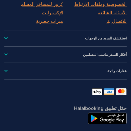
الخصوصية وملفات الارتباط
كروز للمسافر المسلم
الأسئلة الشائعة
الإكسترانت
للاتصال بنا
ميزات حصرية
استكشف المزيد من الوجهات
أفكار للسفر تناسب المسلمين
عقارات رائجة
حمّل تطبيق Halalbooking