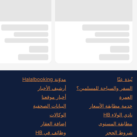
نُبذة عنّا
مدوّنة Halalbooking
السفر والسياحة للمسلمين؟
أرشيف الأخبار
العمرة
أخبار موقعنا
خدمة مطابقة الأسعار
البيانات الصحفية
نادي الولاء HB
الوكالات
مطابقة المستوى
إضافة العقار
شروط الحجز
وظائف في HB