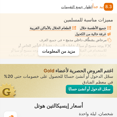
8.3
جيد جداً
إظهار جميع التقييمات
مميزات مناسبة للمسلمين
جميع الأطعمة حلال
الطعام الحلال بالأماكن القريبة
غرفة خالية من الكحول
مرحاض بشطّاف داخلي مدمج
• في جميع الغرف
لا يوجد مسبح أو سبا أو شاطئ للسيدات فقط أو للتأجير الخاص أو
للاستخدام في الفيلا/الغرفة يوفر الانعزال التام. لا يوجد مسبح أو سبا أو
مزيد من المعلومات
شاطئ للاستخدام المُختلط يُسمح فيه بارتداء ملابس السباحة المحتشمة
اغتنم العروض الحصرية لأعضاء
Gold
سجّل الدخول أو أنشئ حسابًا للحصول على خصومات حتى
20%
في معظم الفنادق
سجّل الدخول أو أنشئ حسابًا
أسعار إيسيكالتين هوتل
شخصان
ليلة واحدة