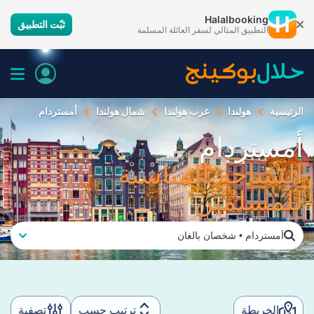
Halalbooking
ثبّت التطبيق
التطبيق المثالي لسفر العائلة المسلمة
الرئيسية
هولندا
غرب هولندا
شمال هولندا
أمستردام
أمستردام
السياحة المناسبة
للمسلمين
أمستردام
•
شخصان بالغان
الخريطة
ترتيب حسب
تصفية