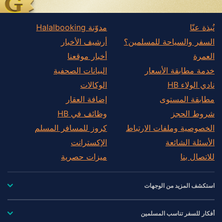
نُبذة عنّا
مدوّنة Halalbooking
السفر والسياحة للمسلمين؟
أرشيف الأخبار
العمرة
أخبار موقعنا
خدمة مطابقة الأسعار
البيانات الصحفية
نادي الولاء HB
الوكالات
مطابقة المستوى
إضافة العقار
شروط الحجز
وظائف في HB
الخصوصية وملفات الارتباط
كروز للمسافر المسلم
الأسئلة الشائعة
الإكسترانت
للاتصال بنا
ميزات حصرية
استكشف المزيد من الوجهات
أفكار للسفر تناسب المسلمين