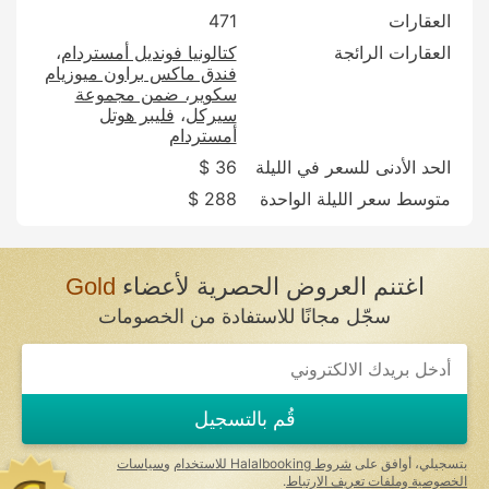
العقارات
471
العقارات الرائجة
كتالونيا فونديل أمستردام
فندق ماكس براون ميوزيام
سكوير، ضمن مجموعة
سيركل
فليبر هوتل
أمستردام
الحد الأدنى للسعر في الليلة
36 $
متوسط سعر الليلة الواحدة
288 $
اغتنم العروض الحصرية لأعضاء
Gold
سجّل مجانًا للاستفادة من الخصومات
قُم بالتسجيل
بتسجيلي، أوافق على
شروط Halalbooking للاستخدام
و
سياسات
الخصوصية وملفات تعريف الارتباط
.