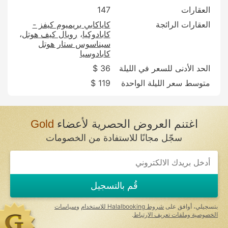
العقارات
147
العقارات الرائجة
كاياكابي بريميوم كيفز -
كابادوكيا
رويال كيف هوتل
سيناسوس ستار هوتل
كابادوسيا
الحد الأدنى للسعر في الليلة
36 $
متوسط سعر الليلة الواحدة
119 $
اغتنم العروض الحصرية لأعضاء
Gold
سجّل مجانًا للاستفادة من الخصومات
قُم بالتسجيل
بتسجيلي، أوافق على
شروط Halalbooking للاستخدام
و
سياسات
الخصوصية وملفات تعريف الارتباط
.