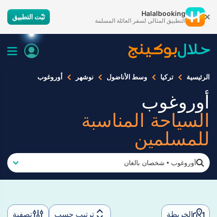
Halalbooking
ثبّت التطبيق
التطبيق المثالي لسفر العائلة المسلمة
الرئيسية
تركيا
وسط الأناضول
نوشهر
أوروغوب
أوروغوب
السياحة المناسبة
للمسلمين
أوروغوب
•
شخصان بالغان
الخريطة
ترتيب حسب
تصفية