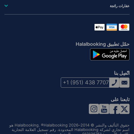
عقارات رائجة
حمّل تطبيق Halalbooking
اتّصِل بنا
+1 (951) 438 7707
تابعنا على
حقوق التأليف والنشر © 2014–2026 Halalbooking. ®Halalbooking هو
اسم تجاري لشركة Halalbooking المحدودة. رقم تسجيل العلامة التجارية
بالاتحاد الأوروبي: 012136751. جميع الحقوق محفوظة.