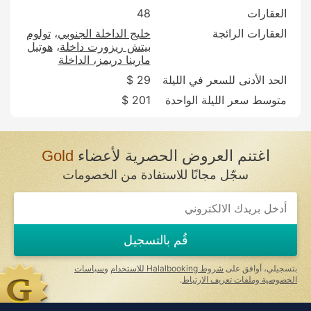
العقارات
48
العقارات الرائجة
خليج الداخلة الجنوبي
تولوم
بيتش ريزورت داخلة
هوتيل
مارينا دريمز، الداخلة
الحد الأدنى للسعر في الليلة
29 $
متوسط سعر الليلة الواحدة
201 $
اغتنم العروض الحصرية لأعضاء
Gold
سجّل مجانًا للاستفادة من الخصومات
If
you
are
a
قُم بالتسجيل
human,
ignore
this
بتسجيلي، أوافق على
شروط Halalbooking للاستخدام
و
سياسات
field
الخصوصية وملفات تعريف الارتباط
.