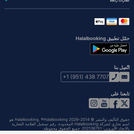
عقارات رائجة
حمّل تطبيق Halalbooking
اتّصِل بنا
+1 (951) 438 7707
تابعنا على
حقوق التأليف والنشر © 2014–2026 Halalbooking. ®Halalbooking هو
اسم تجاري لشركة Halalbooking المحدودة. رقم تسجيل العلامة التجارية
بالاتحاد الأوروبي: 012136751. جميع الحقوق محفوظة.