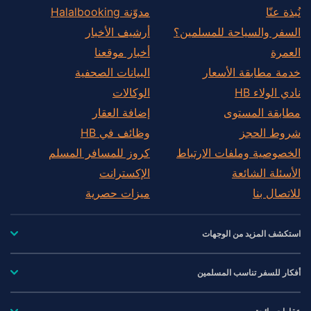
نُبذة عنّا
مدوّنة Halalbooking
السفر والسياحة للمسلمين؟
أرشيف الأخبار
العمرة
أخبار موقعنا
خدمة مطابقة الأسعار
البيانات الصحفية
نادي الولاء HB
الوكالات
مطابقة المستوى
إضافة العقار
شروط الحجز
وظائف في HB
الخصوصية وملفات الارتباط
كروز للمسافر المسلم
الأسئلة الشائعة
الإكسترانت
للاتصال بنا
ميزات حصرية
استكشف المزيد من الوجهات
أفكار للسفر تناسب المسلمين