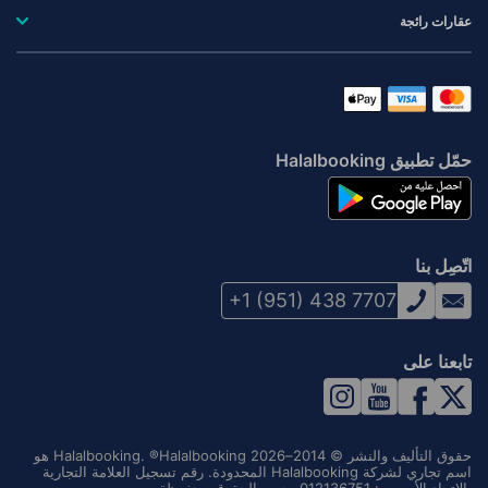
عقارات رائجة
حمّل تطبيق Halalbooking
اتّصِل بنا
+1 (951) 438 7707
تابعنا على
حقوق التأليف والنشر © 2014–2026 Halalbooking. ®Halalbooking هو
اسم تجاري لشركة Halalbooking المحدودة. رقم تسجيل العلامة التجارية
بالاتحاد الأوروبي: 012136751. جميع الحقوق محفوظة.