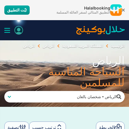
Halalbooking
ثبّت التطبيق
التطبيق المثالي لسفر العائلة المسلمة
الرئيسية
المملكة العربية السعودية
الرياض
الرياض
الرياض
السياحة المناسبة
للمسلمين
الرياض
•
شخصان بالغان
الخريطة
ترتيب حسب
تصفية