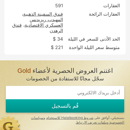
العقارات
591
العقارات الرائجة
فندق السفينة الذهبية
المهيدب ريزيدنس
العسكري الاقتصادية
فندق
الرهدن
الحد الأدنى للسعر في الليلة
34 $
متوسط سعر الليلة الواحدة
221 $
اغتنم العروض الحصرية لأعضاء
Gold
سجّل مجانًا للاستفادة من الخصومات
قُم بالتسجيل
بتسجيلي، أوافق على
شروط Halalbooking للاستخدام
و
سياسات
الخصوصية وملفات تعريف الارتباط
.