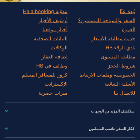
نُبذة عنّا
مدوّنة Halalbooking
السفر والسياحة للمسلمين؟
أرشيف الأخبار
العمرة
أخبار موقعنا
خدمة مطابقة الأسعار
البيانات الصحفية
نادي الولاء HB
الوكالات
مطابقة المستوى
إضافة العقار
شروط الحجز
وظائف في HB
الخصوصية وملفات الارتباط
كروز للمسافر المسلم
الأسئلة الشائعة
الإكسترانت
للاتصال بنا
ميزات حصرية
استكشف المزيد من الوجهات
أفكار للسفر تناسب المسلمين