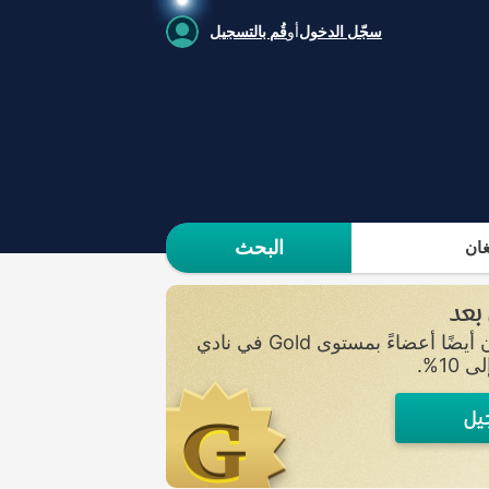
سجّل الدخول
أو
قُم بالتسجيل
البحث
ان
 بعد
سجلوا اهتمامكم واحصلوا على إشعار بمجرد إضافة عقارات جديدة. وعن طريق التسجيل، ستصبحون أيضًا أعضاءً بمستوى Gold في نادي
يل