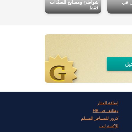
ي في
شواطئ ومسابح للسيّدات
فقط
يل
إضافة العقار
وظائف في HB
كروز للمسافر المسلم
الإكسترانت