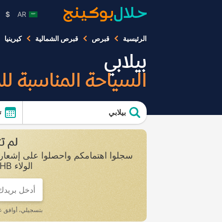
$
AR
الرئيسية
قبرص
قبرص الشمالية
كيرينيا
بيلابي
السياحة المناسبة ل
بيلابي
ت
لم تت
الولاء HB مجانًا، وسيمكنكم الاستمتاع بامتيازات وخصومات خاصة تصل إلى 10%.
بتسجيلي، أوافق 