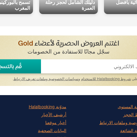
ائية بأفضل
دليلك الشامل لحجز رحلة
تسمح بالبوركين
العمرة
المغرب
اغتنم العروض الحصرية لأعضاء
Gold
سجّل مجانًا للاستفادة من الخصومات
قُم بالتسج
على
شروط Halalbooking للاستخدام
و
سياسات الخصوصية وملفات تعريف الارتباط
.
ة المستوى
مدوّنة Halalbooking
الحجز
أرشيف الأخبار
صية وملفات الارتباط
أخبار موقعنا
ة الشائعة
البيانات الصحفية