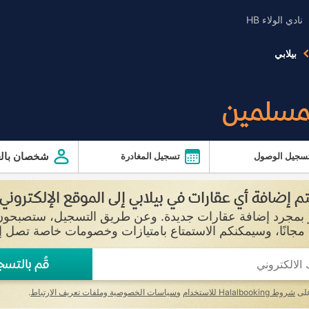
نادي الولاء HB
بيلابي
لمسلمين
شخصان بالغ
سجيل الوصول
تسجيل المغادرة
م إضافة أي عقارات في بيلابي إلى الموقع الإلكتروني
قُم بالتسج
على
شروط Halalbooking للاستخدام
و
سياسات الخصوصية وملفات تعريف الارتباط
.