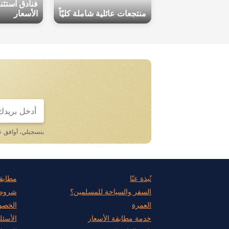
فنادق استثن
منتجعات عائلية شاملة كليّاً
الأسعار
If
you
are
a
بتسجيلي، أوافق 
human,
ignore
this
field
نُبذة عنّا
مطابق
السفر والسياحة للمسلمين؟
شروط 
العمرة
الخصو
خدمة مطابقة الأسعار
الأسئل