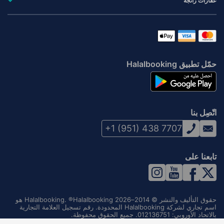
عقارات رائجة
حمّل تطبيق Halalbooking
اتّصِل بنا
+1 (951) 438 7707
تابعنا على
حقوق التأليف والنشر © 2014–2026 Halalbooking. ®Halalbooking هو
اسم تجاري لشركة Halalbooking المحدودة. رقم تسجيل العلامة التجارية
بالاتحاد الأوروبي: 012136751. جميع الحقوق محفوظة.