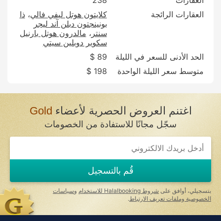
العقارات الرائجة
كلايتون هوتل ليفي فالي
ذا
بونينجتون دبلن آند ليجر
سنتر
مالدرون هوتل بارنيل
سكوير دوبلين سيتي
الحد الأدنى للسعر في الليلة
89 $
متوسط سعر الليلة الواحدة
198 $
اغتنم العروض الحصرية لأعضاء
Gold
سجّل مجانًا للاستفادة من الخصومات
قُم بالتسجيل
بتسجيلي، أوافق على
شروط Halalbooking للاستخدام
و
سياسات
الخصوصية وملفات تعريف الارتباط
.