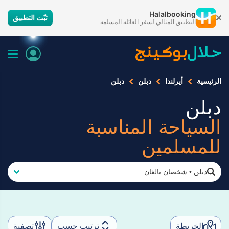
Halalbooking
ثبّت التطبيق
التطبيق المثالي لسفر العائلة المسلمة
الرئيسية
أيرلندا
دبلن
دبلن
دبلن
السياحة المناسبة
للمسلمين
دبلن
•
شخصان بالغان
الخريطة
ترتيب حسب
تصفية