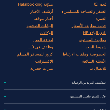
نُبذة عنّا
مدوّنة Halalbooking
السفر والسياحة للمسلمين؟
أرشيف الأخبار
العمرة
أخبار موقعنا
خدمة مطابقة الأسعار
البيانات الصحفية
نادي الولاء HB
الوكالات
مطابقة المستوى
إضافة العقار
شروط الحجز
وظائف في HB
الخصوصية وملفات الارتباط
كروز للمسافر المسلم
الأسئلة الشائعة
الإكسترانت
للاتصال بنا
ميزات حصرية
استكشف المزيد من الوجهات
أفكار للسفر تناسب المسلمين