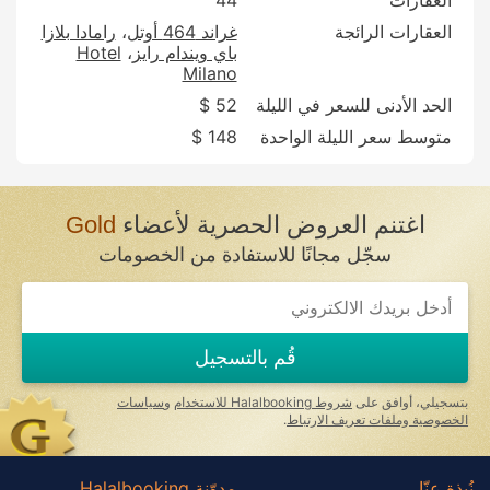
العقارات الرائجة
غراند 464 أوتل
رامادا بلازا
باي ويندام رايز
Hotel
Milano
الحد الأدنى للسعر في الليلة
52 $
متوسط سعر الليلة الواحدة
148 $
اغتنم العروض الحصرية لأعضاء
Gold
سجّل مجانًا للاستفادة من الخصومات
If
you
are
a
قُم بالتسجيل
human,
ignore
this
بتسجيلي، أوافق على
شروط Halalbooking للاستخدام
و
سياسات
field
الخصوصية وملفات تعريف الارتباط
.
نُبذة عنّا
مدوّنة Halalbooking