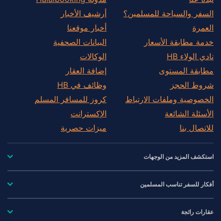
السفر والسياحة للمسلمين؟
أرشيف الأخبار
العمرة
أخبار موقعنا
خدمة مطابقة الأسعار
البيانات الصحفية
نادي الولاء HB
الوكالات
مطابقة المستوى
إضافة العقار
شروط الحجز
وظائف في HB
الخصوصية وملفات الارتباط
كروز للمسافر المسلم
الأسئلة الشائعة
الإكسترانت
للاتصال بنا
ميزات حصرية
استكشف المزيد من الوجهات
أفكار للسفر تناسب المسلمين
عقارات رائجة