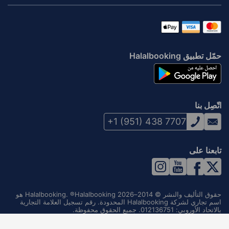
حمّل تطبيق Halalbooking
اتّصِل بنا
+1 (951) 438 7707
تابعنا على
حقوق التأليف والنشر © 2014–2026 Halalbooking. ®Halalbooking هو
اسم تجاري لشركة Halalbooking المحدودة. رقم تسجيل العلامة التجارية
بالاتحاد الأوروبي: 012136751. جميع الحقوق محفوظة.