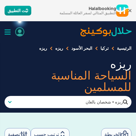
Halalbooking
ثبّت التطبيق
التطبيق المثالي لسفر العائلة المسلمة
الرئيسية
تركيا
البحر الأسود
ريزه
ريزه
ريزه
السياحة المناسبة
للمسلمين
ريزه
•
شخصان بالغان
الخريطة
ترتيب حسب
تصفية