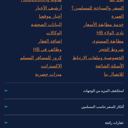
السفر والسياحة للمسلمين؟
أرشيف الأخبار
العمرة
أخبار موقعنا
خدمة مطابقة الأسعار
البيانات الصحفية
نادي الولاء HB
الوكالات
مطابقة المستوى
إضافة العقار
شروط الحجز
وظائف في HB
الخصوصية وملفات الارتباط
كروز للمسافر المسلم
الأسئلة الشائعة
الإكسترانت
للاتصال بنا
ميزات حصرية
استكشف المزيد من الوجهات
أفكار للسفر تناسب المسلمين
عقارات رائجة