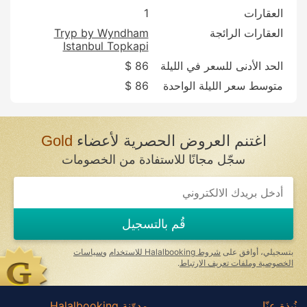
العقارات
1
العقارات الرائجة
Tryp by Wyndham
Istanbul Topkapi
الحد الأدنى للسعر في الليلة
86 $
متوسط سعر الليلة الواحدة
86 $
اغتنم العروض الحصرية لأعضاء
Gold
سجّل مجانًا للاستفادة من الخصومات
If
you
are
a
قُم بالتسجيل
human,
ignore
this
بتسجيلي، أوافق على
شروط Halalbooking للاستخدام
و
سياسات
field
الخصوصية وملفات تعريف الارتباط
.
نُبذة عنّا
مدوّنة Halalbooking