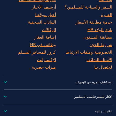
السفر والسياحة للمسلمين؟
أرشيف الأخبار
العمرة
أخبار موقعنا
خدمة مطابقة الأسعار
البيانات الصحفية
نادي الولاء HB
الوكالات
مطابقة المستوى
إضافة العقار
شروط الحجز
وظائف في HB
الخصوصية وملفات الارتباط
كروز للمسافر المسلم
الأسئلة الشائعة
الإكسترانت
للاتصال بنا
ميزات حصرية
استكشف المزيد من الوجهات
أفكار للسفر تناسب المسلمين
عقارات رائجة