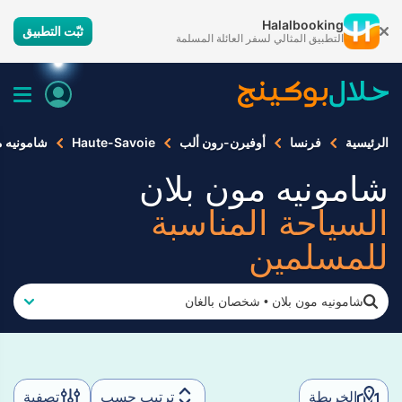
Halalbooking
ثبّت التطبيق
التطبيق المثالي لسفر العائلة المسلمة
الرئيسية
فرنسا
أوفيرن-رون ألب
‎Haute-Savoie
شامونيه م
شامونيه مون بلان
السياحة المناسبة
للمسلمين
شامونيه مون بلان
•
شخصان بالغان
الخريطة
ترتيب حسب
تصفية