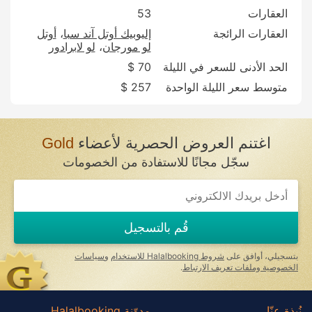
العقارات
53
العقارات الرائجة
إليوبيك أوتل آند سبا
أوتل
لو مورجان
لو لابرادور
الحد الأدنى للسعر في الليلة
70 $
متوسط سعر الليلة الواحدة
257 $
اغتنم العروض الحصرية لأعضاء
Gold
سجّل مجانًا للاستفادة من الخصومات
If
you
are
a
قُم بالتسجيل
human,
ignore
this
بتسجيلي، أوافق على
شروط Halalbooking للاستخدام
و
سياسات
field
الخصوصية وملفات تعريف الارتباط
.
نُبذة عنّا
مدوّنة Halalbooking