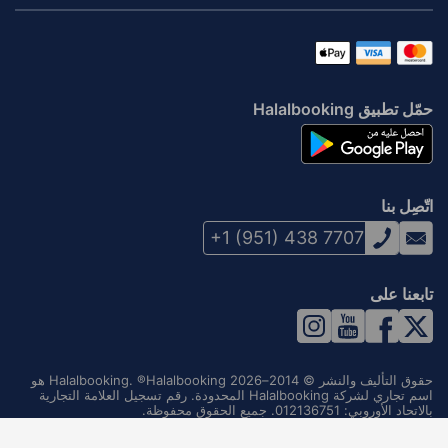
حمّل تطبيق Halalbooking
اتّصِل بنا
+1 (951) 438 7707
تابعنا على
حقوق التأليف والنشر © 2014–2026 Halalbooking. ®Halalbooking هو
اسم تجاري لشركة Halalbooking المحدودة. رقم تسجيل العلامة التجارية
بالاتحاد الأوروبي: 012136751. جميع الحقوق محفوظة.