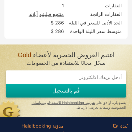
العقارات
1
العقارات الرائجة
منتجع فيليثيو آيلاند
الحد الأدنى للسعر في الليلة
286 $
متوسط سعر الليلة الواحدة
286 $
اغتنم العروض الحصرية لأعضاء
Gold
سجّل مجانًا للاستفادة من الخصومات
قُم بالتسجيل
بتسجيلي، أوافق على
شروط Halalbooking للاستخدام
و
سياسات
الخصوصية وملفات تعريف الارتباط
.
نُبذة عنّا
مدوّنة Halalbooking