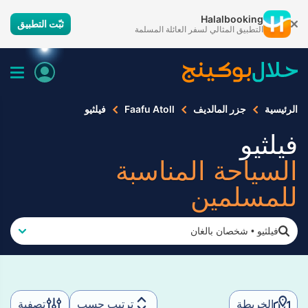
Halalbooking
ثبّت التطبيق
التطبيق المثالي لسفر العائلة المسلمة
الرئيسية
جزر المالديف
Faafu Atoll
فيلثيو
فيلثيو
السياحة المناسبة
للمسلمين
فيلثيو
•
شخصان بالغان
الخريطة
ترتيب حسب
تصفية