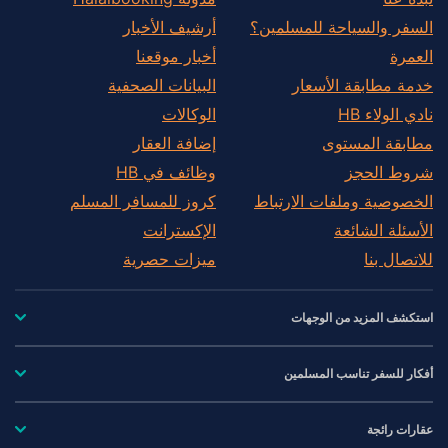
السفر والسياحة للمسلمين؟
أرشيف الأخبار
العمرة
أخبار موقعنا
خدمة مطابقة الأسعار
البيانات الصحفية
نادي الولاء HB
الوكالات
مطابقة المستوى
إضافة العقار
شروط الحجز
وظائف في HB
الخصوصية وملفات الارتباط
كروز للمسافر المسلم
الأسئلة الشائعة
الإكسترانت
للاتصال بنا
ميزات حصرية
استكشف المزيد من الوجهات
أفكار للسفر تناسب المسلمين
عقارات رائجة