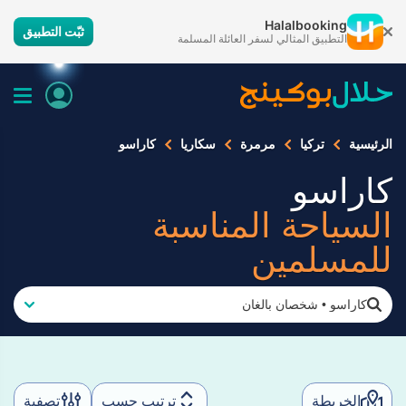
Halalbooking
ثبّت التطبيق
التطبيق المثالي لسفر العائلة المسلمة
الرئيسية
تركيا
مرمرة
سكاريا
كاراسو
كاراسو
السياحة المناسبة
للمسلمين
كاراسو
•
شخصان بالغان
الخريطة
ترتيب حسب
تصفية