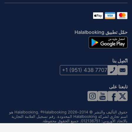
حمّل تطبيق Halalbooking
اتّصِل بنا
+1 (951) 438 7707
تابعنا على
حقوق التأليف والنشر © 2014–2026 Halalbooking. ®Halalbooking هو
اسم تجاري لشركة Halalbooking المحدودة. رقم تسجيل العلامة التجارية
بالاتحاد الأوروبي: 012136751. جميع الحقوق محفوظة.