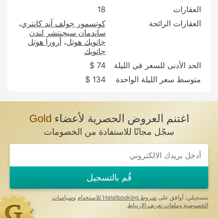
العقارات
18
العقارات الرائجة
كوتسمور جولف آند كانتري
ساندمان سيجنتشر لندن
جاتويك هوتل
أرورا هوتل
جاتويك
الحد الأدنى للسعر في الليلة
74 $
متوسط سعر الليلة الواحدة
134 $
اغتنم العروض الحصرية لأعضاء
Gold
سجّل مجانًا للاستفادة من الخصومات
قُم بالتسجيل
بتسجيلي، أوافق على
شروط Halalbooking للاستخدام
و
سياسات
الخصوصية وملفات تعريف الارتباط
.