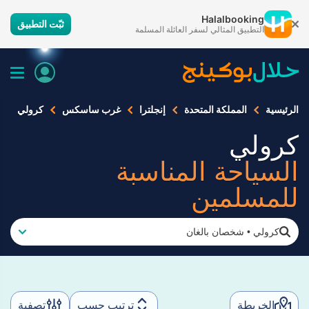
Halalbooking
ثبّت التطبيق
التطبيق المثالي لسفر العائلة المسلمة
الرئيسية
المملكة المتحدة
إنجلترا
غرب ساسكس
كرولي
كرولي
السياحة المناسبة
للمسلمين
كرولي
•
شخصان بالغان
الخريطة
ترتيب حسب
تصفية