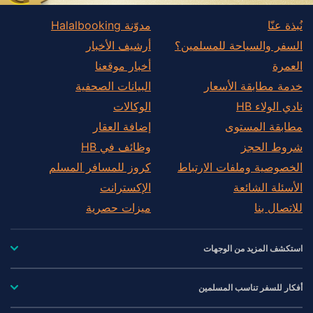
نُبذة عنّا
مدوّنة Halalbooking
السفر والسياحة للمسلمين؟
أرشيف الأخبار
العمرة
أخبار موقعنا
خدمة مطابقة الأسعار
البيانات الصحفية
نادي الولاء HB
الوكالات
مطابقة المستوى
إضافة العقار
شروط الحجز
وظائف في HB
الخصوصية وملفات الارتباط
كروز للمسافر المسلم
الأسئلة الشائعة
الإكسترانت
للاتصال بنا
ميزات حصرية
استكشف المزيد من الوجهات
أفكار للسفر تناسب المسلمين