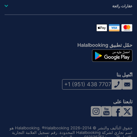
عقارات رائجة
حمّل تطبيق Halalbooking
اتّصِل بنا
+1 (951) 438 7707
تابعنا على
حقوق التأليف والنشر © 2014–2026 Halalbooking. ®Halalbooking هو
اسم تجاري لشركة Halalbooking المحدودة. رقم تسجيل العلامة التجارية
بالاتحاد الأوروبي: 012136751. جميع الحقوق محفوظة.