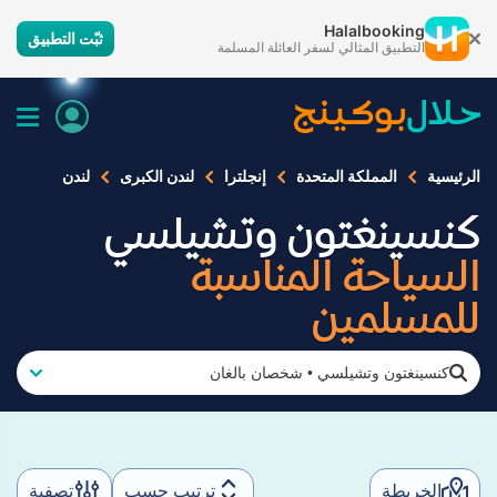
Halalbooking
ثبّت التطبيق
التطبيق المثالي لسفر العائلة المسلمة
الرئيسية
المملكة المتحدة
إنجلترا
لندن الكبرى
لندن
كنسينغتون وتشيلسي
السياحة المناسبة
للمسلمين
كنسينغتون وتشيلسي
•
شخصان بالغان
الخريطة
ترتيب حسب
تصفية