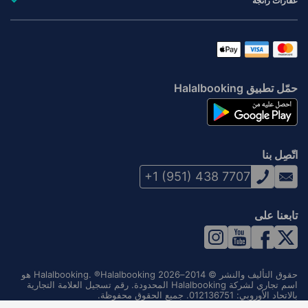
عقارات رائجة
حمّل تطبيق Halalbooking
اتّصِل بنا
+1 (951) 438 7707
تابعنا على
حقوق التأليف والنشر © 2014–2026 Halalbooking. ®Halalbooking هو
اسم تجاري لشركة Halalbooking المحدودة. رقم تسجيل العلامة التجارية
بالاتحاد الأوروبي: 012136751. جميع الحقوق محفوظة.