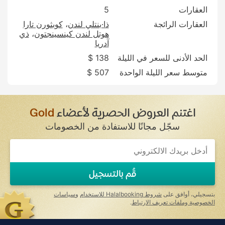
العقارات
5
العقارات الرائجة
ذا·بنتلي لندن
كوبثورن تارا
هوتل لندن كينسينجتون
ذي
آدريا
الحد الأدنى للسعر في الليلة
138 $
متوسط سعر الليلة الواحدة
507 $
اغتنم العروض الحصرية لأعضاء
Gold
سجّل مجانًا للاستفادة من الخصومات
قُم بالتسجيل
بتسجيلي، أوافق على
شروط Halalbooking للاستخدام
و
سياسات
الخصوصية وملفات تعريف الارتباط
.