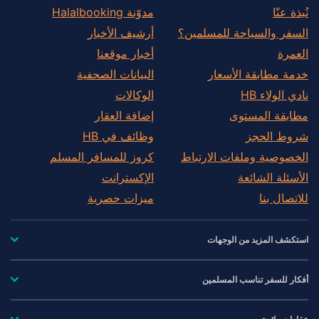
نُبذة عنّا
مدوّنة Halalbooking
السفر والسياحة للمسلمين؟
أرشيف الأخبار
العمرة
أخبار موقعنا
خدمة مطابقة الأسعار
البيانات الصحفية
نادي الولاء HB
الوكالات
مطابقة المستوى
إضافة العقار
شروط الحجز
وظائف في HB
الخصوصية وملفات الارتباط
كروز للمسافر المسلم
الأسئلة الشائعة
الإكسترانت
للاتصال بنا
ميزات حصرية
استكشف المزيد من الوجهات
أفكار للسفر تناسب المسلمين