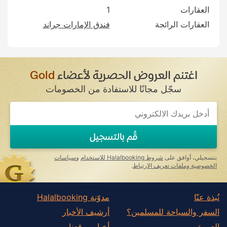
العقارات
1
العقارات الرائجة
فندق الإمارات جراند
اغتنم العروض الحصرية لأعضاء
Gold
سجّل مجانًا للاستفادة من الخصومات
If
you
are
a
قُم بالتسجيل
human,
ignore
this
بتسجيلي، أوافق على
شروط Halalbooking للاستخدام
و
سياسات
field
الخصوصية وملفات تعريف الارتباط
.
نُبذة عنّا
مدوّنة Halalbooking
السفر والسياحة للمسلمين؟
أرشيف الأخبار
العمرة
أخبار موقعنا