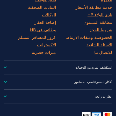
خدمة مطابقة الأسعار
البيانات الصحفية
نادي الولاء HB
الوكالات
مطابقة المستوى
إضافة العقار
شروط الحجز
وظائف في HB
الخصوصية وملفات الارتباط
كروز للمسافر المسلم
الأسئلة الشائعة
الإكسترانت
للاتصال بنا
ميزات حصرية
استكشف المزيد من الوجهات
أفكار للسفر تناسب المسلمين
عقارات رائجة