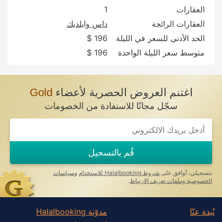
العقارات
1
العقارات الرائجة
داس وايلديك
الحد الأدنى للسعر في الليلة
196 $
متوسط سعر الليلة الواحدة
196 $
اغتنم العروض الحصرية لأعضاء
Gold
سجّل مجانًا للاستفادة من الخصومات
قُم بالتسجيل
بتسجيلي، أوافق على
شروط Halalbooking للاستخدام
و
سياسات
الخصوصية وملفات تعريف الارتباط
.
نُبذة عنّا
مدوّنة Halalbooking