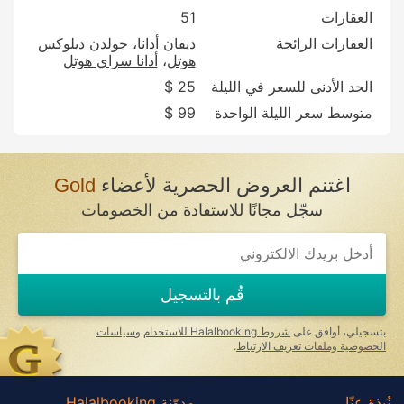
العقارات
51
العقارات الرائجة
ديفان أدانا
جولدن ديلوكس
هوتل
أدانا سراي هوتل
الحد الأدنى للسعر في الليلة
25 $
متوسط سعر الليلة الواحدة
99 $
اغتنم العروض الحصرية لأعضاء
Gold
سجّل مجانًا للاستفادة من الخصومات
If
you
are
a
قُم بالتسجيل
human,
ignore
this
بتسجيلي، أوافق على
شروط Halalbooking للاستخدام
و
سياسات
field
الخصوصية وملفات تعريف الارتباط
.
نُبذة عنّا
مدوّنة Halalbooking