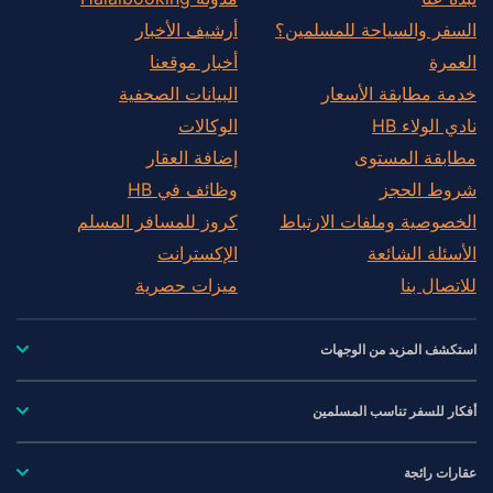
السفر والسياحة للمسلمين؟
أرشيف الأخبار
العمرة
أخبار موقعنا
خدمة مطابقة الأسعار
البيانات الصحفية
نادي الولاء HB
الوكالات
مطابقة المستوى
إضافة العقار
شروط الحجز
وظائف في HB
الخصوصية وملفات الارتباط
كروز للمسافر المسلم
الأسئلة الشائعة
الإكسترانت
للاتصال بنا
ميزات حصرية
استكشف المزيد من الوجهات
أفكار للسفر تناسب المسلمين
عقارات رائجة