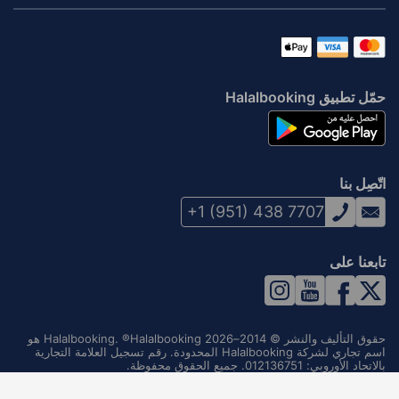
حمّل تطبيق Halalbooking
اتّصِل بنا
+1 (951) 438 7707
تابعنا على
حقوق التأليف والنشر © 2014–2026 Halalbooking. ®Halalbooking هو
اسم تجاري لشركة Halalbooking المحدودة. رقم تسجيل العلامة التجارية
بالاتحاد الأوروبي: 012136751. جميع الحقوق محفوظة.