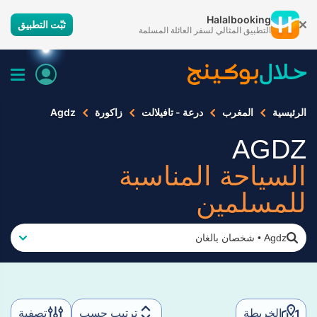
Halalbooking
ثبّت التطبيق
التطبيق المثالي لسفر العائلة المسلمة
الرئيسية
المغرب
درعة - تافيلالت
زاكورة
Agdz
AGDZ
السياحة المناسبة
للمسلمين
Agdz
•
شخصان بالغان
الخريطة
ترتيب حسب
تصفية