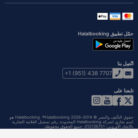
حمّل تطبيق Halalbooking
اتّصِل بنا
+1 (951) 438 7707
تابعنا على
حقوق التأليف والنشر © 2014–2026 Halalbooking. ®Halalbooking هو
اسم تجاري لشركة Halalbooking المحدودة. رقم تسجيل العلامة التجارية
بالاتحاد الأوروبي: 012136751. جميع الحقوق محفوظة.