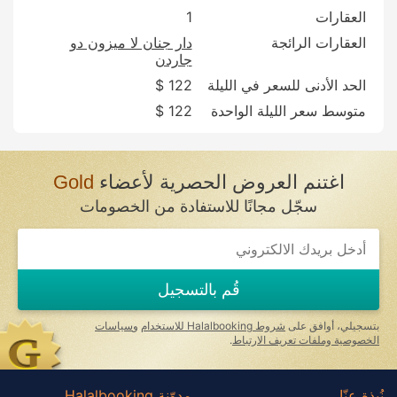
العقارات
1
العقارات الرائجة
دار جنان لا ميزون دو
جاردن
الحد الأدنى للسعر في الليلة
122 $
متوسط سعر الليلة الواحدة
122 $
اغتنم العروض الحصرية لأعضاء
Gold
سجّل مجانًا للاستفادة من الخصومات
قُم بالتسجيل
بتسجيلي، أوافق على
شروط Halalbooking للاستخدام
و
سياسات
الخصوصية وملفات تعريف الارتباط
.
نُبذة عنّا
مدوّنة Halalbooking