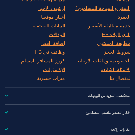
السفر والسياحة للمسلمين؟
أرشيف الأخبار
العمرة
أخبار موقعنا
خدمة مطابقة الأسعار
البيانات الصحفية
نادي الولاء HB
الوكالات
مطابقة المستوى
إضافة العقار
شروط الحجز
وظائف في HB
الخصوصية وملفات الارتباط
كروز للمسافر المسلم
الأسئلة الشائعة
الإكسترانت
للاتصال بنا
ميزات حصرية
استكشف المزيد من الوجهات
أفكار للسفر تناسب المسلمين
عقارات رائجة