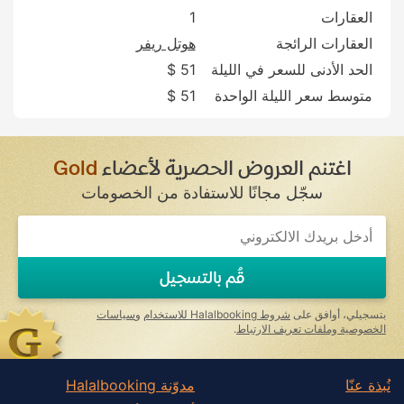
العقارات
1
العقارات الرائجة
هوتل ريفر
الحد الأدنى للسعر في الليلة
51 $
متوسط سعر الليلة الواحدة
51 $
اغتنم العروض الحصرية لأعضاء
Gold
سجّل مجانًا للاستفادة من الخصومات
قُم بالتسجيل
بتسجيلي، أوافق على
شروط Halalbooking للاستخدام
و
سياسات
الخصوصية وملفات تعريف الارتباط
.
نُبذة عنّا
مدوّنة Halalbooking