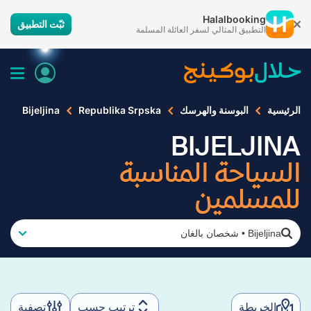
Halalbooking
ثبّت التطبيق
التطبيق المثالي لسفر العائلة المسلمة
الرئيسية
البوسنة والهرسك
Republika Srpska
Bijeljina
BIJELJINA
السياحة المناسبة
للمسلمين
Bijeljina
•
شخصان بالغان
الخريطة
ترتيب حسب
تصفية