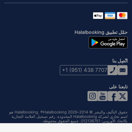
حمّل تطبيق Halalbooking
اتّصِل بنا
+1 (951) 438 7707
تابعنا على
حقوق التأليف والنشر © 2014–2026 Halalbooking. ®Halalbooking هو
اسم تجاري لشركة Halalbooking المحدودة. رقم تسجيل العلامة التجارية
بالاتحاد الأوروبي: 012136751. جميع الحقوق محفوظة.