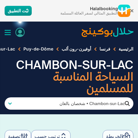
Halalbooking
ثبّت التطبيق
التطبيق المثالي لسفر العائلة المسلمة
الرئيسية
فرنسا
أوفيرن-رون ألب
Puy-de-Dôme
ur-Lac
CHAMBON-SUR-LAC
السياحة المناسبة
للمسلمين
Chambon-sur-Lac
•
شخصان بالغان
الخريطة
ترتيب حسب
تصفية