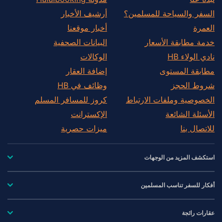
السفر والسياحة للمسلمين؟
أرشيف الأخبار
العمرة
أخبار موقعنا
خدمة مطابقة الأسعار
البيانات الصحفية
نادي الولاء HB
الوكالات
مطابقة المستوى
إضافة العقار
شروط الحجز
وظائف في HB
الخصوصية وملفات الارتباط
كروز للمسافر المسلم
الأسئلة الشائعة
الإكسترانت
للاتصال بنا
ميزات حصرية
استكشف المزيد من الوجهات
أفكار للسفر تناسب المسلمين
عقارات رائجة