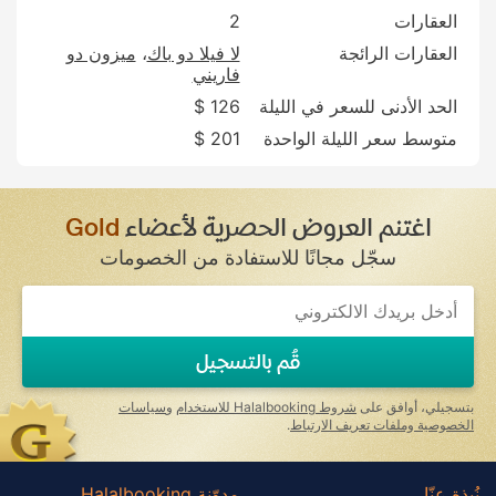
العقارات
2
العقارات الرائجة
لا فيلا دو باك
ميزون دو
فاريني
الحد الأدنى للسعر في الليلة
126 $
متوسط سعر الليلة الواحدة
201 $
اغتنم العروض الحصرية لأعضاء
Gold
سجّل مجانًا للاستفادة من الخصومات
قُم بالتسجيل
بتسجيلي، أوافق على
شروط Halalbooking للاستخدام
و
سياسات
الخصوصية وملفات تعريف الارتباط
.
نُبذة عنّا
مدوّنة Halalbooking