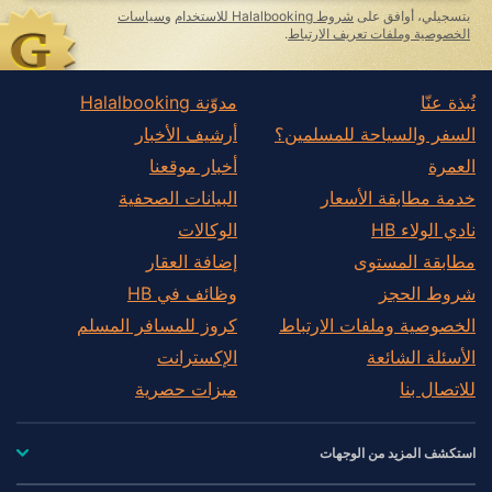
بتسجيلي، أوافق على
شروط Halalbooking للاستخدام
و
سياسات
الخصوصية وملفات تعريف الارتباط
.
نُبذة عنّا
مدوّنة Halalbooking
السفر والسياحة للمسلمين؟
أرشيف الأخبار
العمرة
أخبار موقعنا
خدمة مطابقة الأسعار
البيانات الصحفية
نادي الولاء HB
الوكالات
مطابقة المستوى
إضافة العقار
شروط الحجز
وظائف في HB
الخصوصية وملفات الارتباط
كروز للمسافر المسلم
الأسئلة الشائعة
الإكسترانت
للاتصال بنا
ميزات حصرية
استكشف المزيد من الوجهات