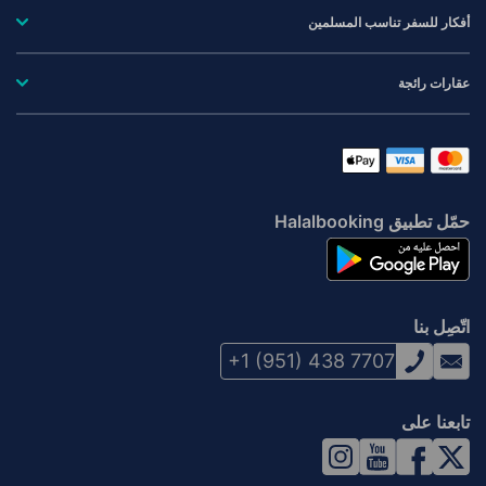
أفكار للسفر تناسب المسلمين
عقارات رائجة
حمّل تطبيق Halalbooking
اتّصِل بنا
+1 (951) 438 7707
تابعنا على