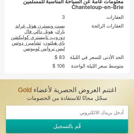
معلومات عامة عن السياحة المناسبة للمسلمين
Chanteloup-en-Brie
العقارات
3
العقارات الرائجة
بست ويسترن هوتل غراند
بارك
هوتل دالي فال
دوروب، تابيستري كوليكشن
باي هيلتون
تشامبرز دوتس
ليس ترواس لوبيوتس
الحد الأدنى للسعر في الليلة
83 $
متوسط سعر الليلة الواحدة
106 $
اغتنم العروض الحصرية لأعضاء
Gold
سجّل مجانًا للاستفادة من الخصومات
قُم بالتسجيل