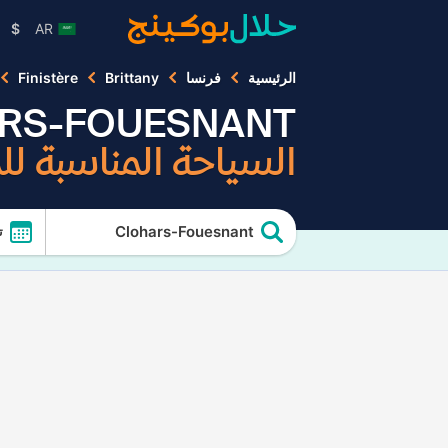
$
AR
الرئيسية
فرنسا
Brittany
Finistère
RS-FOUESNANT
السياحة المناسبة ل
Clohars-Fouesnant
ت