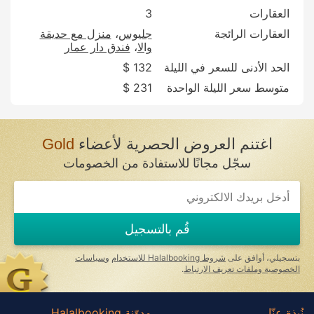
العقارات
3
العقارات الرائجة
جليوس
منزل مع حديقة
والا
فندق دار عمار
الحد الأدنى للسعر في الليلة
132 $
متوسط سعر الليلة الواحدة
231 $
اغتنم العروض الحصرية لأعضاء
Gold
سجّل مجانًا للاستفادة من الخصومات
قُم بالتسجيل
بتسجيلي، أوافق على
شروط Halalbooking للاستخدام
و
سياسات
الخصوصية وملفات تعريف الارتباط
.
نُبذة عنّا
مدوّنة Halalbooking