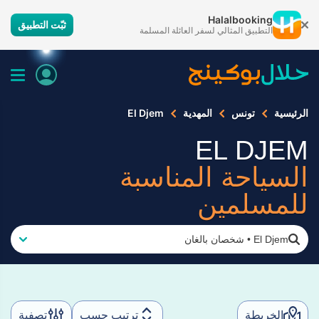
Halalbooking
ثبّت التطبيق
التطبيق المثالي لسفر العائلة المسلمة
الرئيسية
تونس
المهدية
El Djem
EL DJEM
السياحة المناسبة
للمسلمين
El Djem
•
شخصان بالغان
الخريطة
ترتيب حسب
تصفية