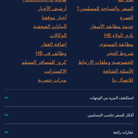
السفر والسياحة للمسلمين؟
أرشيف الأخبار
العمرة
أخبار موقعنا
خدمة مطابقة الأسعار
البيانات الصحفية
نادي الولاء HB
الوكالات
مطابقة المستوى
إضافة العقار
شروط الحجز
وظائف في HB
الخصوصية وملفات الارتباط
كروز للمسافر المسلم
الأسئلة الشائعة
الإكسترانت
للاتصال بنا
ميزات حصرية
استكشف المزيد من الوجهات
أفكار للسفر تناسب المسلمين
عقارات رائجة