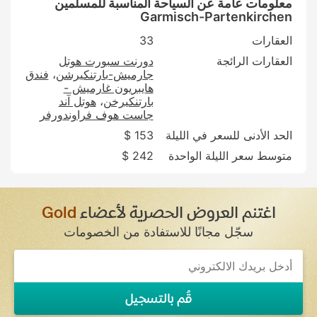
معلومات عامة عن السياحة المناسبة للمسلمين
Garmisch-Partenkirchen
العقارات
33
العقارات الرائجة
دورنت سبورت هوتل
جارميش-بارتنكيرشن
فندق
هايبريون غارميش -
بارتنكيرخن
هوتل آند
جاست هوف فراوندورفر
الحد الأدنى للسعر في الليلة
153 $
متوسط سعر الليلة الواحدة
242 $
اغتنم العروض الحصرية لأعضاء
Gold
سجّل مجانًا للاستفادة من الخصومات
قُم بالتسجيل