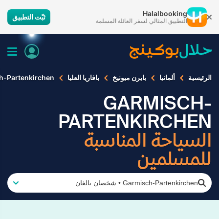
Halalbooking
ثبّت التطبيق
التطبيق المثالي لسفر العائلة المسلمة
الرئيسية
ألمانيا
بايرن ميونيخ
بافاريا العليا
h-Partenkirchen
GARMISCH-
PARTENKIRCHEN
السياحة المناسبة
للمسلمين
Garmisch-Partenkirchen
•
شخصان بالغان