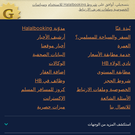
بتسجيلي، أوافق على
شروط Halalbooking للاستخدام
و
سياسات
الخصوصية وملفات تعريف الارتباط
.
نُبذة عنّا
مدوّنة Halalbooking
السفر والسياحة للمسلمين؟
أرشيف الأخبار
العمرة
أخبار موقعنا
خدمة مطابقة الأسعار
البيانات الصحفية
نادي الولاء HB
الوكالات
مطابقة المستوى
إضافة العقار
شروط الحجز
وظائف في HB
الخصوصية وملفات الارتباط
كروز للمسافر المسلم
الأسئلة الشائعة
الإكسترانت
للاتصال بنا
ميزات حصرية
استكشف المزيد من الوجهات