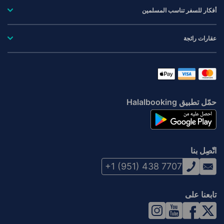
أفكار للسفر تناسب المسلمين
عقارات رائجة
حمّل تطبيق Halalbooking
اتّصِل بنا
+1 (951) 438 7707
تابعنا على