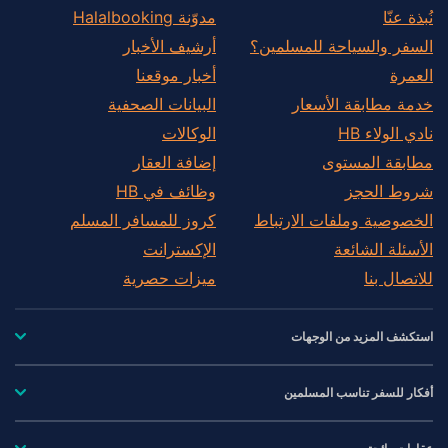
نُبذة عنّا
مدوّنة Halalbooking
السفر والسياحة للمسلمين؟
أرشيف الأخبار
العمرة
أخبار موقعنا
خدمة مطابقة الأسعار
البيانات الصحفية
نادي الولاء HB
الوكالات
مطابقة المستوى
إضافة العقار
شروط الحجز
وظائف في HB
الخصوصية وملفات الارتباط
كروز للمسافر المسلم
الأسئلة الشائعة
الإكسترانت
للاتصال بنا
ميزات حصرية
استكشف المزيد من الوجهات
أفكار للسفر تناسب المسلمين