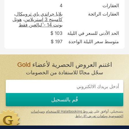
العقارات
4
العقارات الرائجة
بلايا جراندي باي تروبيكال
كامبينج 3 إستريلاس
هوتل
بونت 14 - ٔلبالغين فقط
الحد الأدنى للسعر في الليلة
103 $
متوسط سعر الليلة الواحدة
197 $
اغتنم العروض الحصرية لأعضاء
Gold
سجّل مجانًا للاستفادة من الخصومات
قُم بالتسجيل
بتسجيلي، أوافق على
شروط Halalbooking للاستخدام
و
سياسات
الخصوصية وملفات تعريف الارتباط
.