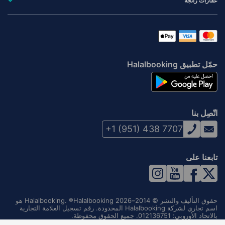
عقارات رائجة
حمّل تطبيق Halalbooking
اتّصِل بنا
+1 (951) 438 7707
تابعنا على
حقوق التأليف والنشر © 2014–2026 Halalbooking. ®Halalbooking هو
اسم تجاري لشركة Halalbooking المحدودة. رقم تسجيل العلامة التجارية
بالاتحاد الأوروبي: 012136751. جميع الحقوق محفوظة.