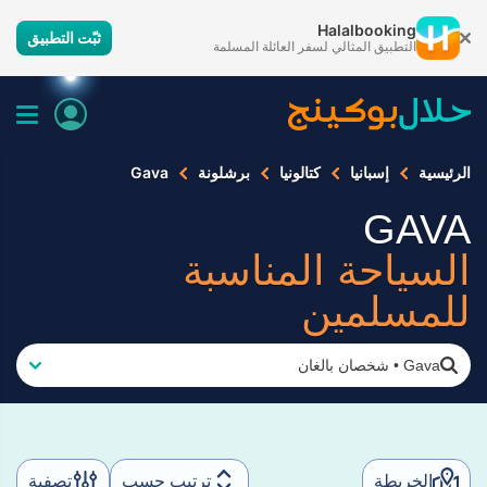
Halalbooking
ثبّت التطبيق
التطبيق المثالي لسفر العائلة المسلمة
الرئيسية
إسبانيا
كتالونيا
برشلونة
Gava
GAVA
السياحة المناسبة
للمسلمين
Gava
•
شخصان بالغان
الخريطة
ترتيب حسب
تصفية