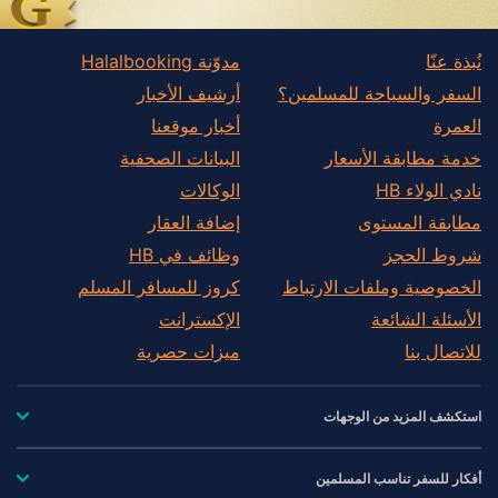
نُبذة عنّا
مدوّنة Halalbooking
السفر والسياحة للمسلمين؟
أرشيف الأخبار
العمرة
أخبار موقعنا
خدمة مطابقة الأسعار
البيانات الصحفية
نادي الولاء HB
الوكالات
مطابقة المستوى
إضافة العقار
شروط الحجز
وظائف في HB
الخصوصية وملفات الارتباط
كروز للمسافر المسلم
الأسئلة الشائعة
الإكسترانت
للاتصال بنا
ميزات حصرية
استكشف المزيد من الوجهات
أفكار للسفر تناسب المسلمين