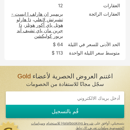
العقارات
12
العقارات الرائجة
بريميير إن هارلف ا ايست -
تشيرتش لانغلي
ذا هارلو
هوتل باي أكور هوتلز
ذا
جرين مان باي تشيف آند
بريور كوليكشن
الحد الأدنى للسعر في الليلة
64 $
متوسط سعر الليلة الواحدة
113 $
اغتنم العروض الحصرية لأعضاء
Gold
سجّل مجانًا للاستفادة من الخصومات
If
you
are
a
قُم بالتسجيل
human,
ignore
this
بتسجيلي، أوافق على
شروط Halalbooking للاستخدام
و
سياسات
field
الخصوصية وملفات تعريف الارتباط
.