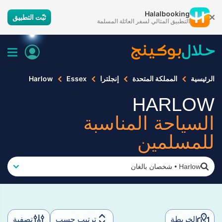
Halalbooking
ثبّت التطبيق
التطبيق المثالي لسفر العائلة المسلمة
الرئيسية
المملكة المتحدة
إنجلترا
Essex
Harlow
HARLOW
السياحة المناسبة
للمسلمين
Harlow
•
شخصان بالغان
الخريطة
ترتيب حسب
تصفية