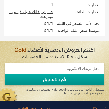
العقارات
1
العقارات الرائجة
فان دير فالك هوتل فيانين -
يوتريخت
الحد الأدنى للسعر في الليلة
171 $
متوسط سعر الليلة الواحدة
171 $
اغتنم العروض الحصرية لأعضاء
Gold
سجّل مجانًا للاستفادة من الخصومات
If
you
are
a
قُم بالتسجيل
human,
ignore
this
بتسجيلي، أوافق على
شروط Halalbooking للاستخدام
و
سياسات
field
الخصوصية وملفات تعريف الارتباط
.
نُبذة عنّا
مدوّنة Halalbooking