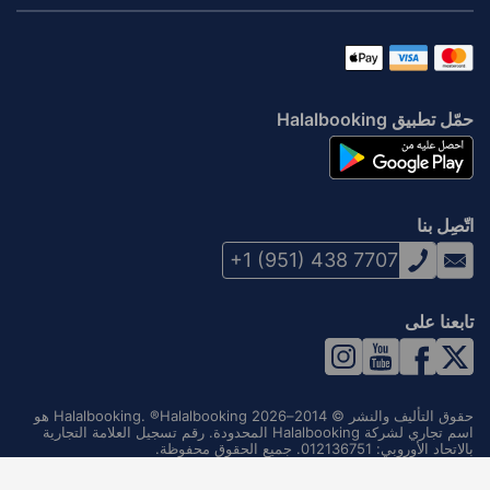
حمّل تطبيق Halalbooking
اتّصِل بنا
+1 (951) 438 7707
تابعنا على
حقوق التأليف والنشر © 2014–2026 Halalbooking. ®Halalbooking هو
اسم تجاري لشركة Halalbooking المحدودة. رقم تسجيل العلامة التجارية
بالاتحاد الأوروبي: 012136751. جميع الحقوق محفوظة.