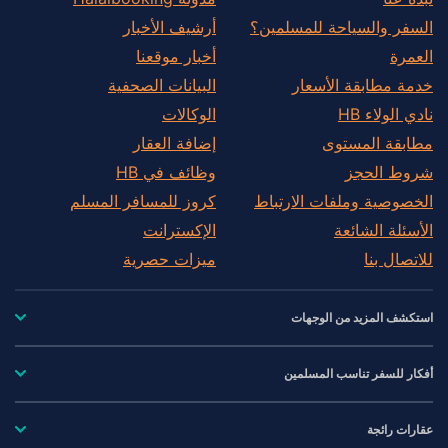
السفر والسياحة للمسلمين؟
أرشيف الأخبار
العمرة
أخبار موقعنا
خدمة مطابقة الأسعار
البيانات الصحفية
نادي الولاء HB
الوكالات
مطابقة المستوى
إضافة العقار
شروط الحجز
وظائف في HB
الخصوصية وملفات الارتباط
كروز للمسافر المسلم
الأسئلة الشائعة
الإكسترانت
للاتصال بنا
ميزات حصرية
استكشف المزيد من الوجهات
أفكار للسفر تناسب المسلمين
عقارات رائجة