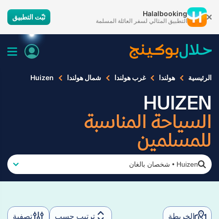
Halalbooking
ثبّت التطبيق
التطبيق المثالي لسفر العائلة المسلمة
الرئيسية
هولندا
غرب هولندا
شمال هولندا
Huizen
HUIZEN
السياحة المناسبة
للمسلمين
Huizen
•
شخصان بالغان
الخريطة
ترتيب حسب
تصفية