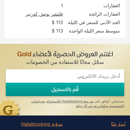
العقارات
1
العقارات الرائجة
فلتشر نوتش كورتير
الحد الأدنى للسعر في الليلة
113 $
متوسط سعر الليلة الواحدة
113 $
اغتنم العروض الحصرية لأعضاء
Gold
سجّل مجانًا للاستفادة من الخصومات
If
you
are
a
قُم بالتسجيل
human,
ignore
this
بتسجيلي، أوافق على
شروط Halalbooking للاستخدام
و
سياسات
field
الخصوصية وملفات تعريف الارتباط
.
نُبذة عنّا
مدوّنة Halalbooking