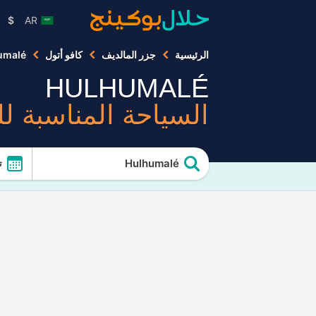
$
AR
الرئيسية
جزر المالديف
كافو أتول
umalé
HULHUMALÉ
السياحة المناسبة ل
Hulhumalé
ت